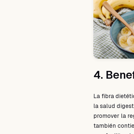
4. Bene
La fibra dieté
la salud diges
promover la re
también contie