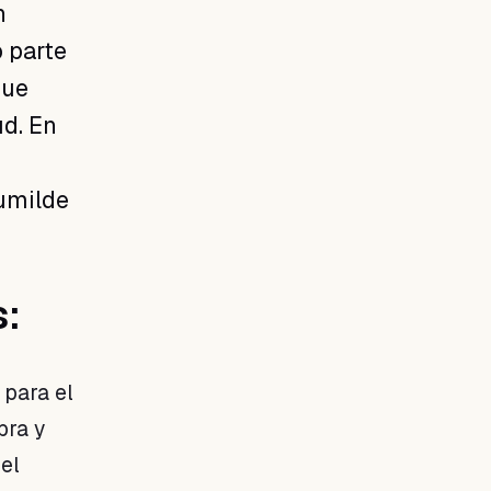
n
o parte
que
ud. En
humilde
s:
 para el
bra y
 el