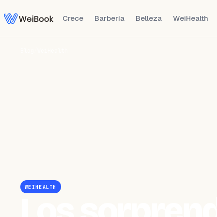
Crece
Barbería
Belleza
WeiHealth
Blog
/
WeiHealth
WEIHEALTH
Los sorpren