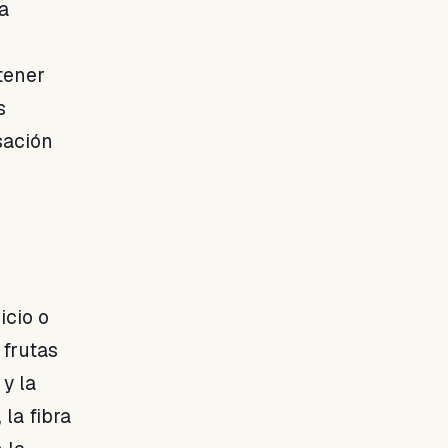
a
tener
s
sación
icio o
 frutas
y la
la fibra