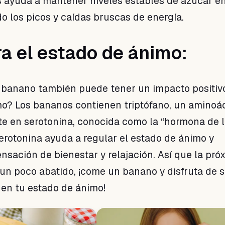
 ayuda a mantener niveles estables de azúcar en
do los picos y caídas bruscas de energía.
ra el estado de ánimo:
 banano también puede tener un impacto positiv
o? Los bananos contienen triptófano, un aminoá
te en serotonina, conocida como la “hormona de 
serotonina ayuda a regular el estado de ánimo y
nsación de bienestar y relajación. Así que la pró
 un poco abatido, ¡come un banano y disfruta de 
o en tu estado de ánimo!