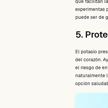
que facilitan l
experimentas p
puede ser de g
5. Prot
El potasio pre
del corazón. A
el riesgo de e
naturalmente li
opción saludab