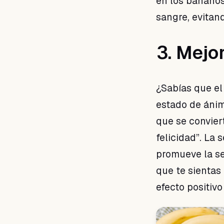
en los bananos
sangre, evitan
3. Mejo
¿Sabías que el
estado de ánim
que se convier
felicidad”. La 
promueve la se
que te sientas
efecto positiv