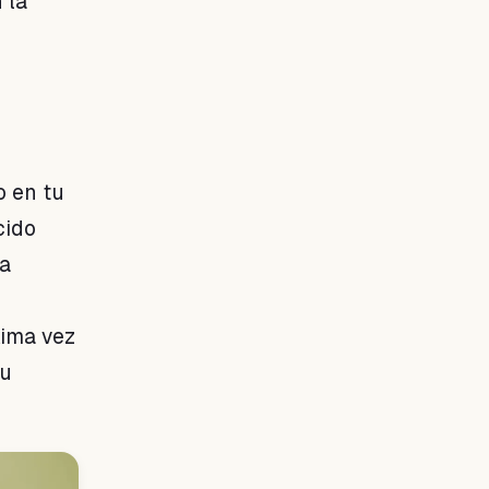
 la
o en tu
cido
la
xima vez
su