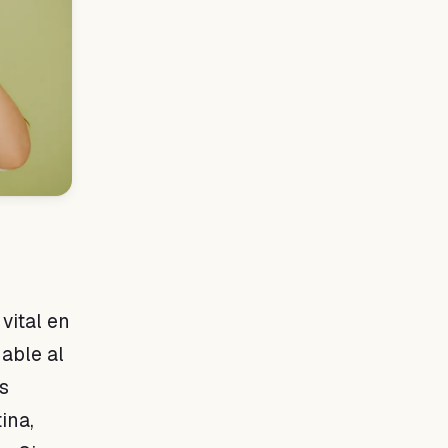
vital en
able al
s
ina,