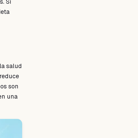
s. Si
ieta
la salud
 reduce
nos son
 en una