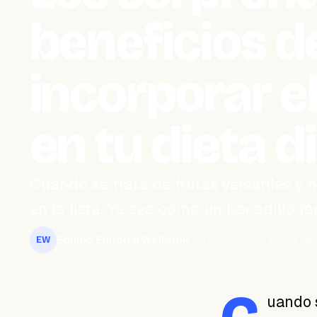
beneficios d
incorporar e
en tu dieta d
Cuando se trata de frutas versátiles y 
en la lista. Ya sea como un bocadillo rá
Equipo Editorial WeiBook
julio 5, 2023
3 min de le
EW
uando s