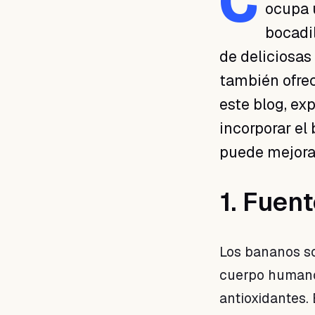
C
ocupa u
bocadil
de deliciosas 
también ofrec
este blog, ex
incorporar el
puede mejorar
1. Fuen
Los bananos so
cuerpo humano. 
antioxidantes. 