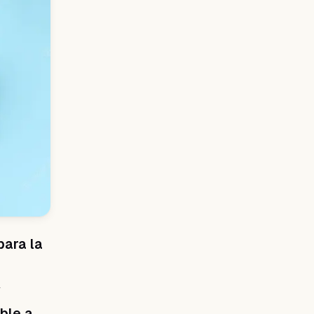
para la
y
able a