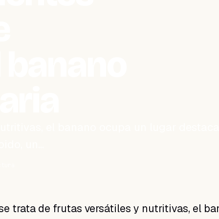
e
l banano
iaria
nutritivas, el banano ocupa un lugar destac
pido, un…
ctura
e trata de frutas versátiles y nutritivas, el b