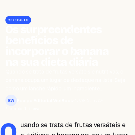
WEIHEALTH
Os surpreendentes
benefícios de
incorporar o banana
na sua dieta diária
Quando se trata de frutas versáteis e nutritivas, o
banana ocupa um lugar de destaque na lista. Seja
como um lanche rápido, um ingrediente…
Equipo Editorial WeiBook
julho 5, 2023
EW
3 min de leitura
Q
uando se trata de frutas versáteis e