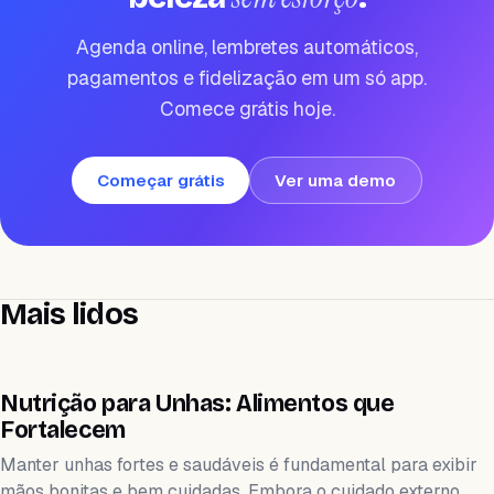
Agenda online, lembretes automáticos,
pagamentos e fidelização em um só app.
Comece grátis hoje.
Começar grátis
Ver uma demo
Mais lidos
WEIHEALTH
Nutrição para Unhas: Alimentos que
Fortalecem
Manter unhas fortes e saudáveis é fundamental para exibir
mãos bonitas e bem cuidadas. Embora o cuidado externo