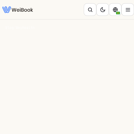
Blog
/
WeiHealth