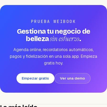
PRUEBA WEIBOOK
Gestiona tu negocio de
sin esfuerzo
belleza
.
Agenda online, recordatorios automáticos,
pagos y fidelización en una sola app. Empieza
gratis hoy.
Empezar gratis
Ver una demo