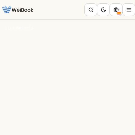
Blog
/
Barbería