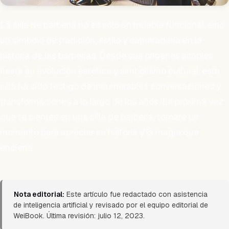
La silla de barbería no es solo un mueble funcional, sino
un símbolo de tradición, estilo y camaradería en la
historia de las barberías. Desde sus orígenes simples
hasta su evolución estética y simbolismo cultural, esta
silla ha sido testigo de innumerables conversaciones y
transformaciones a lo largo de los años. La próxima vez
que te sientes en una silla de barbería, tómate un
momento para apreciar su historia y la magia que
encierra.
Nota editorial:
Este artículo fue redactado con asistencia
de inteligencia artificial y revisado por el equipo editorial de
WeiBook. Última revisión: julio 12, 2023.