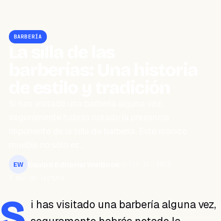
BARBERÍA
La silla de las
barberías: Una historia
de estilo y tradición
Si has visitado una barbería alguna vez,
seguramente habrás notado la presencia
imponente de la silla de barbería. Este icónico
mueble no solo es…
Equipo Editorial WeiBook
julio 12, 2023
EW
3 min de lectura
S
i has visitado una barbería alguna vez,