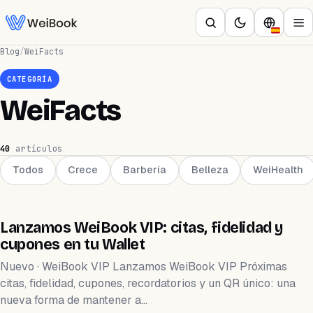
Blog
/
WeiFacts
CATEGORÍA
WeiFacts
40
artículos
Todos
Crece
Barbería
Belleza
WeiHealth
TECNOLOGÍA
Lanzamos WeiBook VIP: citas, fidelidad y
cupones en tu Wallet
Nuevo · WeiBook VIP Lanzamos WeiBook VIP Próximas
citas, fidelidad, cupones, recordatorios y un QR único: una
nueva forma de mantener a…