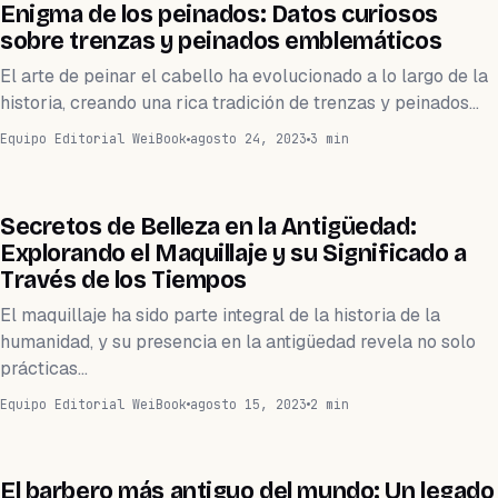
WEIFACTS
Enigma de los peinados: Datos curiosos
sobre trenzas y peinados emblemáticos
El arte de peinar el cabello ha evolucionado a lo largo de la
historia, creando una rica tradición de trenzas y peinados…
Equipo Editorial WeiBook
agosto 24, 2023
3 min
BELLEZA
Secretos de Belleza en la Antigüedad:
Explorando el Maquillaje y su Significado a
Través de los Tiempos
El maquillaje ha sido parte integral de la historia de la
humanidad, y su presencia en la antigüedad revela no solo
prácticas…
Equipo Editorial WeiBook
agosto 15, 2023
2 min
BARBERÍA
El barbero más antiguo del mundo: Un legado