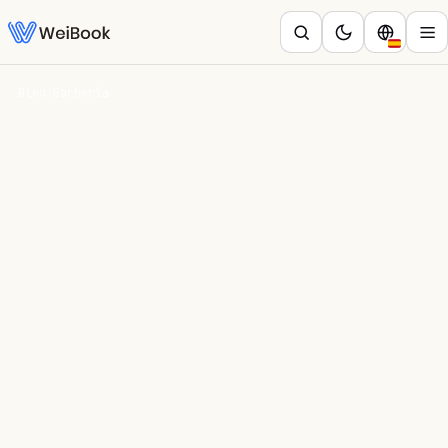
Blog
/
Barbería