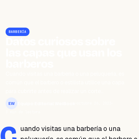
BARBERÍA
Datos curiosos sobre
las capas que usan los
barberos
Cuando visitas una barbería o una peluquería, es
común que el barbero o estilista utilice una capa
para cubrirte antes de realizar un corte…
Equipo Editorial WeiBook
octubre 26, 2023
EW
3 min de lectura
C
uando visitas una barbería o una