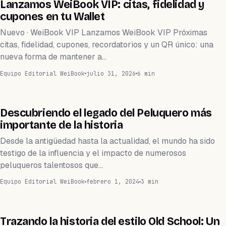
TECNOLOGÍA
Lanzamos WeiBook VIP: citas, fidelidad y
cupones en tu Wallet
Nuevo · WeiBook VIP Lanzamos WeiBook VIP Próximas
citas, fidelidad, cupones, recordatorios y un QR único: una
nueva forma de mantener a…
Equipo Editorial WeiBook
julio 31, 2026
6 min
SALÓN DE BELLEZA
Descubriendo el legado del Peluquero más
importante de la historia
Desde la antigüedad hasta la actualidad, el mundo ha sido
testigo de la influencia y el impacto de numerosos
peluqueros talentosos que…
Equipo Editorial WeiBook
febrero 1, 2024
3 min
TATUAJE
Trazando la historia del estilo Old School: Un