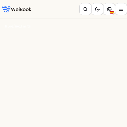
Blog
/
WeiFacts