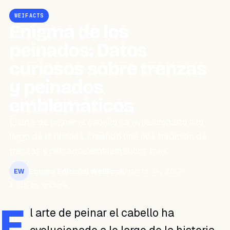
WEIFACTS
Enigma de los
peinados: Datos
curiosos sobre trenzas
y peinados
emblemáticos
El arte de peinar el cabello ha evolucionado a lo
largo de la historia, creando una rica tradición de
trenzas y peinados emblemáticos que…
Equipo Editorial WeiBook
agosto 24, 2023
EW
3 min de lectura
E
l arte de peinar el cabello ha