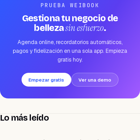
PRUEBA WEIBOOK
Gestiona tu negocio de
sin esfuerzo
belleza
.
Agenda online, recordatorios automáticos,
pagos y fidelización en una sola app. Empieza
gratis hoy.
Empezar gratis
Ver una demo
Lo más leído