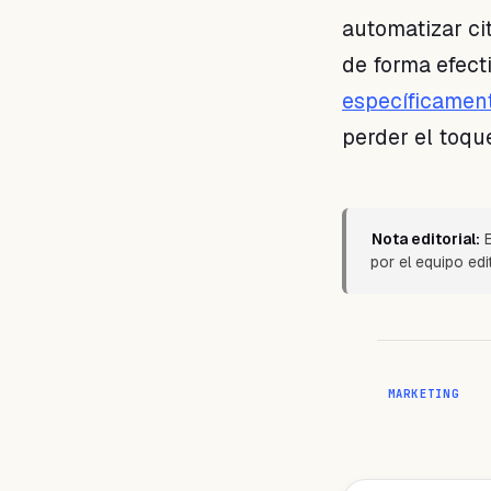
automatizar ci
de forma efect
específicament
perder el toqu
Nota editorial:
E
por el equipo ed
MARKETING