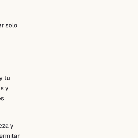
er solo
y tu
s y
es
eza y
permitan