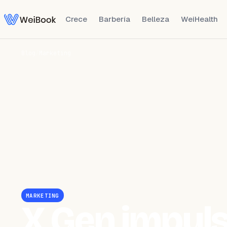
Crece
Barbería
Belleza
WeiHealth
Blog
/
Marketing
MARKETING
X Gen impuls