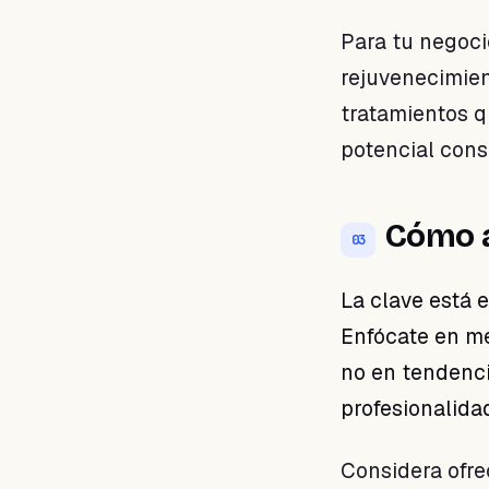
Para tu negocio
rejuvenecimient
tratamientos q
potencial cons
Cómo a
03
La clave está 
Enfócate en me
no en tendenci
profesionalida
Considera ofr