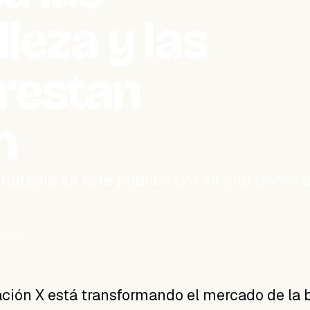
leza y las
restan
n
rategia en este público por su alto poder 
ctura
ción X está transformando el mercado de la 