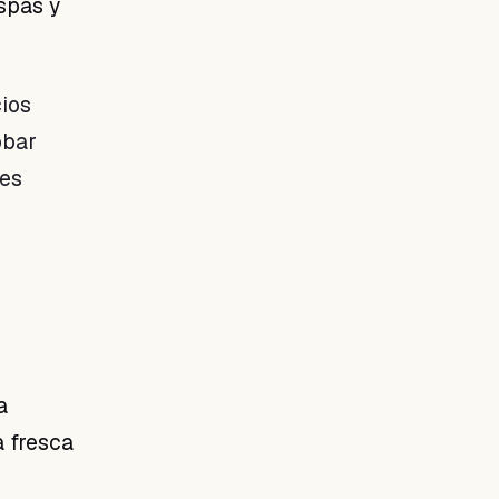
spas y
cios
obar
des
a
a fresca