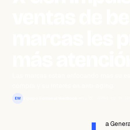
ventas de bel
marcas les p
más atenció
Las marcas están enfocando más su est
compra y su interés en anti-aging.
Equipo Editorial WeiBook
mayo 22, 2026
3 min de le
EW
a Genera