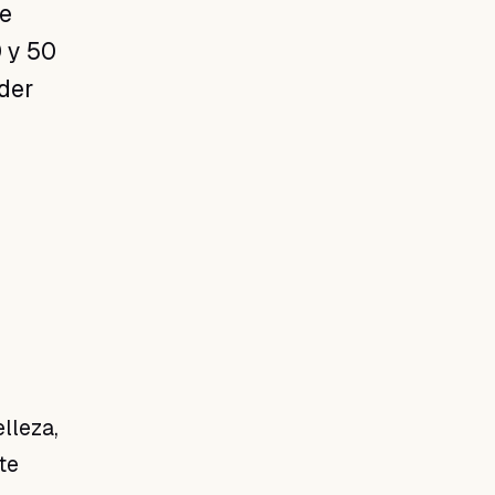
te
 y 50
der
lleza,
te