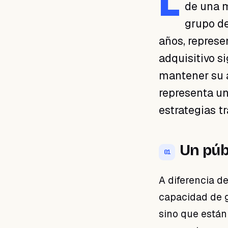
L
de una m
01 · Un público con poder
de compra real
grupo de
02 · El anti-aging como
años, repres
motor principal
adquisitivo s
03 · Cómo atraer a la
Generación X a tu negocio
mantener su a
04 · Construye una relación
representa un
a largo plazo
05 · El momento es ahora
estrategias tr
Un púb
01
A diferencia d
capacidad de g
sino que están 