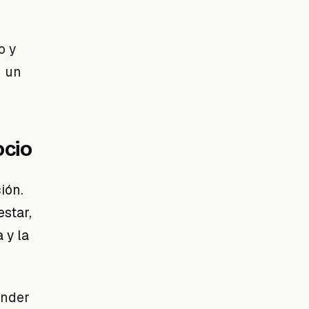
o y
n un
ocio
ión.
star,
 y la
ender