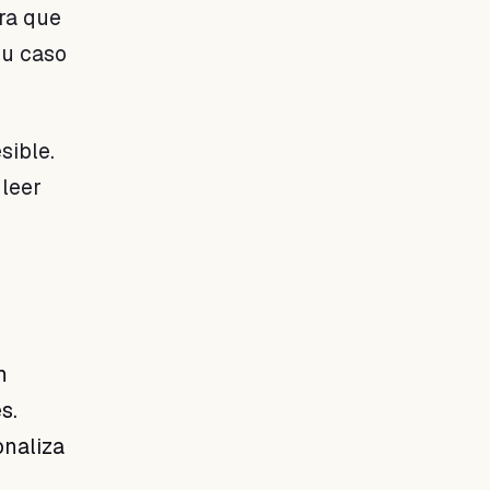
ora que
su caso
sible.
 leer
n
s.
onaliza