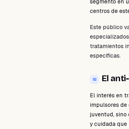
segmento en un
centros de esté
Este público va
especializados
tratamientos i
específicas.
El ant
02
El interés en 
impulsores de 
juventud, sino
y cuidada que r