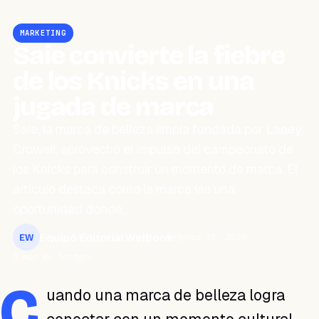
MARKETING
Saie convierte la fiebre
de los Knicks en una
jugada de marca
Saie, la marca de belleza limpia fundada por Laney
Crowell, aprovechó el impulso del campeonato de
los Knicks para construir un momento de marca. El
artículo destaca cómo la marca vio una
oportunidad donde…
Equipo Editorial WeiBook
junio 30, 2026
EW
3 min de lectura
C
uando una marca de belleza logra