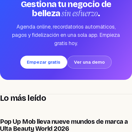
Gestiona tu negocio de
sin esfuerzo
belleza
.
Agenda online, recordatorios automáticos,
pagos y fidelización en una sola app. Empieza
gratis hoy.
Empezar gratis
Ver una demo
Lo más leído
MARKETING
Pop Up Mob lleva nueve mundos de marca a
Ulta Beauty World 2026