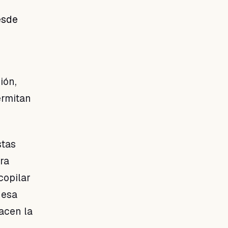
esde
ión,
ermitan
stas
era
copilar
 esa
acen la