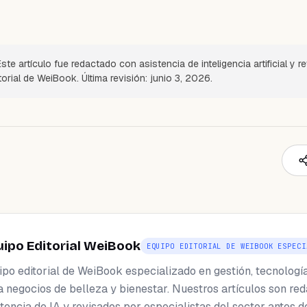
ste artículo fue redactado con asistencia de inteligencia artificial y r
torial de WeiBook. Última revisión: junio 3, 2026.
uipo Editorial WeiBook
EQUIPO EDITORIAL DE WEIBOOK ESPECI
ipo editorial de WeiBook especializado en gestión, tecnologí
a negocios de belleza y bienestar. Nuestros artículos son re
tencia de IA y revisados por especialistas del sector antes d