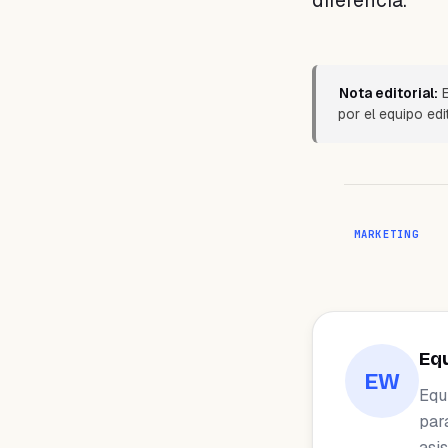
diferencia.
Nota editorial:
E
por el equipo edi
MARKETING
Eq
EW
Equ
par
asis