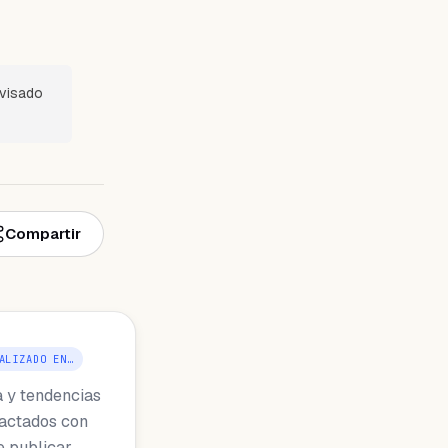
evisado
Compartir
ALIZADO EN…
a y tendencias
dactados con
e publicar.