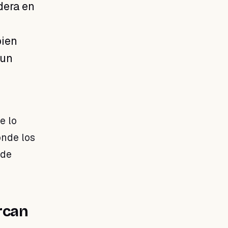
dera en
bien
 un
e lo
onde los
 de
rcan