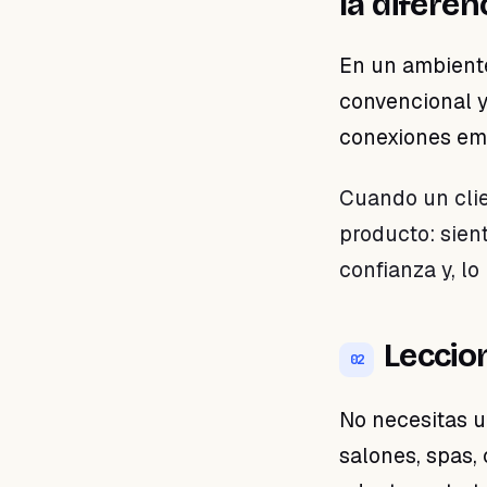
la diferen
En un ambiente
convencional y
conexiones emo
Cuando un clie
producto: sien
confianza y, lo
Leccio
02
No necesitas un
salones, spas,