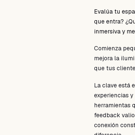
Evalúa tu espa
que entra? ¿Q
inmersiva y m
Comienza peque
mejora la ilum
que tus client
La clave está 
experiencias y 
herramientas q
feedback vali
conexión const