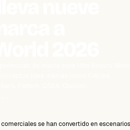
lleva nueve
marca a
 World 2026
periencias de marca para Ulta Beauty Worl
 conceptos para marcas como Cécred,
her's, Pattern, OSEA, Olaplex…
ctura
s comerciales se han convertido en escenarios