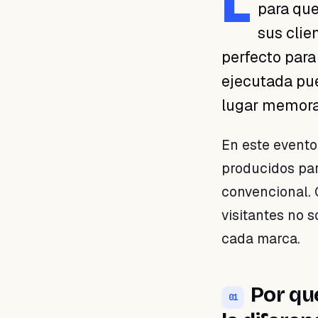
L
para que
01 · Por qué las
activaciones inmersivas
sus clie
marcan la diferencia
perfecto par
02 · Lecciones para tu
negocio de belleza
ejecutada pue
03 · Recordación y
lugar memora
diferenciación
04 · Próximos pasos para tu
estrategia
En este event
producidos par
convencional.
visitantes no 
cada marca.
Por qu
01