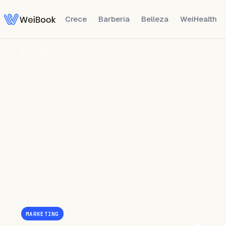
Crece
Barbería
Belleza
WeiHealth
Blog
/
Marketing
MARKETING