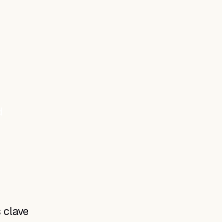
d
 clave