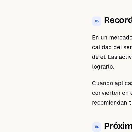
Record
03
En un mercado 
calidad del se
de él. Las act
lograrlo.
Cuando aplicas
convierten en 
recomiendan t
Próxim
04