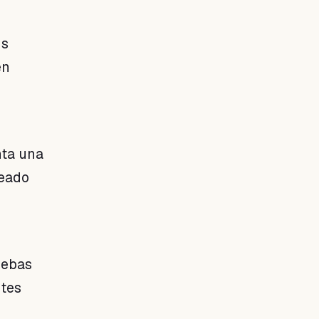
us
en
nta una
neado
uebas
ntes