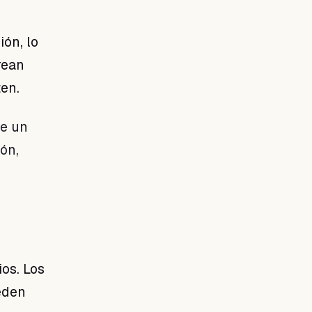
ón, lo
rean
en.
ve un
ón,
ios. Los
eden