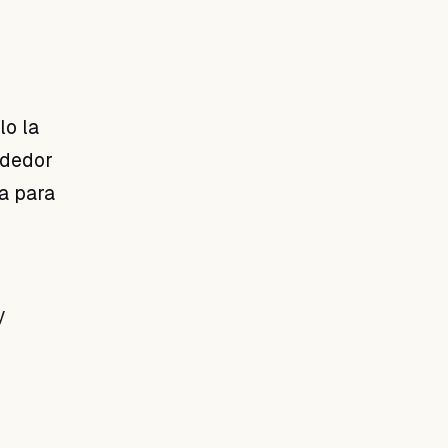
lo la
ededor
a para
y