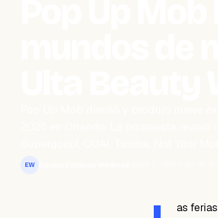
Pop Up Mob 
mundos de 
Ulta Beauty
Pop Up Mob diseñó y produjo nueve ex
2026 en Orlando. La propuesta reunió
Supergoop!, OUAI, Tatcha, Not Your Mot
Equipo Editorial WeiBook
junio 3, 2026
3 min de le
EW
as feria