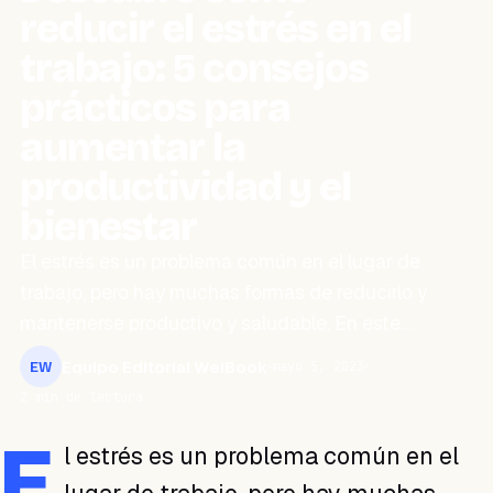
reducir el estrés en el
trabajo: 5 consejos
prácticos para
aumentar la
productividad y el
bienestar
El estrés es un problema común en el lugar de
trabajo, pero hay muchas formas de reducirlo y
mantenerse productivo y saludable. En este…
Equipo Editorial WeiBook
mayo 5, 2023
EW
2 min de lectura
E
l estrés es un problema común en el