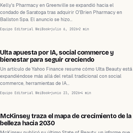
Kelly's Pharmacy en Greenville se expandió hacia el
condado de Saratoga tras adquirir O'Brien Pharmacy en
Ballston Spa. El anuncio se hizo…
Equipo Editorial WeiBook
julio 6, 2026
2 min
NEGOCIOS
Ulta apuesta por IA, social commerce y
bienestar para seguir creciendo
Un artículo de Yahoo Finance resume cómo Ulta Beauty está
expandiéndose más allá del retail tradicional con social
commerce, herramientas de IA…
Equipo Editorial WeiBook
junio 23, 2026
4 min
NEGOCIOS
McKinsey traza el mapa de crecimiento de la
belleza hacia 2030
McKinsey publicó su último State of Beauty, un informe que