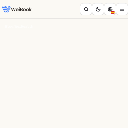
Blog
/
WeiHealth