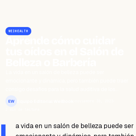
WEIHEALTH
Aprende cómo cuidar
tus oídos en el Salón de
Belleza o Barbería
La vida en un salón de belleza puede ser
emocionante y dinámica, pero también puede traer
consigo desafíos para la salud auditiva de los…
Equipo Editorial WeiBook
noviembre 30, 2023
EW
2 min de lectura
L
a vida en un salón de belleza puede ser