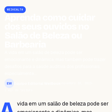
WEIHEALTH
Aprenda como cuidar
dos seus ouvidos no
Salão de Beleza ou
Barbearia
A vida em um salão de beleza pode ser
emocionante e dinâmica, mas também pode trazer
desafios para a saúde auditiva dos profissionais,
especialmente…
Equipo Editorial WeiBook
novembro 30, 2023
EW
2 min de leitura
A
vida em um salão de beleza pode ser