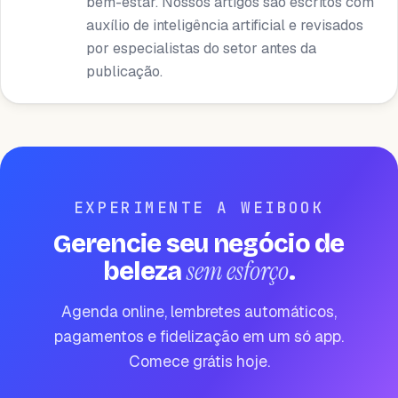
bem-estar. Nossos artigos são escritos com
auxílio de inteligência artificial e revisados ​​
por especialistas do setor antes da
publicação.
EXPERIMENTE A WEIBOOK
Gerencie seu negócio de
sem esforço
beleza
.
Agenda online, lembretes automáticos,
pagamentos e fidelização em um só app.
Comece grátis hoje.