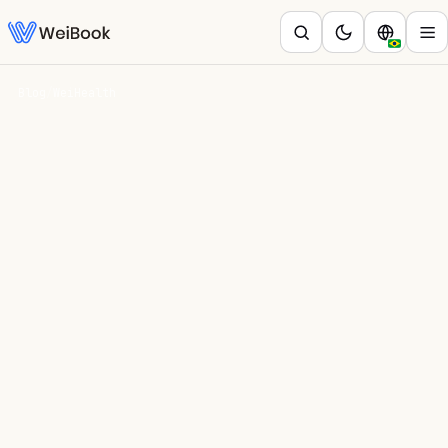
Blog
/
WeiHealth