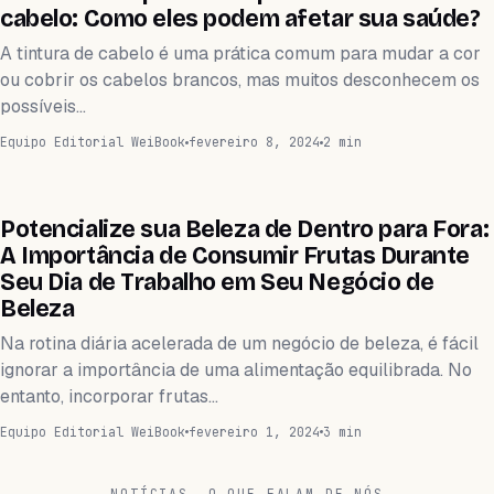
cabelo: Como eles podem afetar sua saúde?
A tintura de cabelo é uma prática comum para mudar a cor
ou cobrir os cabelos brancos, mas muitos desconhecem os
possíveis…
Equipo Editorial WeiBook
fevereiro 8, 2024
2 min
WEIHEALTH
Potencialize sua Beleza de Dentro para Fora:
A Importância de Consumir Frutas Durante
Seu Dia de Trabalho em Seu Negócio de
Beleza
Na rotina diária acelerada de um negócio de beleza, é fácil
ignorar a importância de uma alimentação equilibrada. No
entanto, incorporar frutas…
Equipo Editorial WeiBook
fevereiro 1, 2024
3 min
NOTÍCIAS, O QUE FALAM DE NÓS