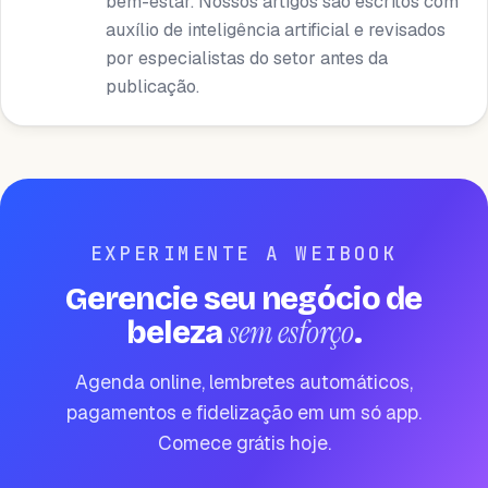
bem-estar. Nossos artigos são escritos com
auxílio de inteligência artificial e revisados ​​
por especialistas do setor antes da
publicação.
EXPERIMENTE A WEIBOOK
Gerencie seu negócio de
sem esforço
beleza
.
Agenda online, lembretes automáticos,
pagamentos e fidelização em um só app.
Comece grátis hoje.