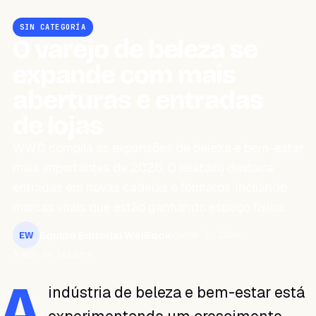
SIN CATEGORÍA
O varejo de beleza se
expande com mais
aberturas e entradas
de lojas
WWD compila as expansões de beleza e bem-estar
mais importantes de 2026. O relatório destaca
entradas em novas cadeias e formatos, incluindo
marcas virais que estão ganhando espaço físico.
Equipo Editorial WeiBook
junho 3, 2026
EW
3 min de leitura
A
indústria de beleza e bem-estar está