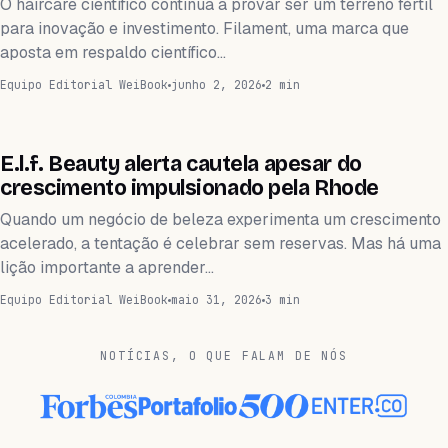
O haircare científico continua a provar ser um terreno fértil
para inovação e investimento. Filament, uma marca que
aposta em respaldo científico…
Equipo Editorial WeiBook
junho 2, 2026
2 min
FINANZAS
E.l.f. Beauty alerta cautela apesar do
crescimento impulsionado pela Rhode
Quando um negócio de beleza experimenta um crescimento
acelerado, a tentação é celebrar sem reservas. Mas há uma
lição importante a aprender…
Equipo Editorial WeiBook
maio 31, 2026
3 min
NOTÍCIAS, O QUE FALAM DE NÓS