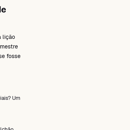
de
 lição
imestre
se fosse
iais? Um
olchão