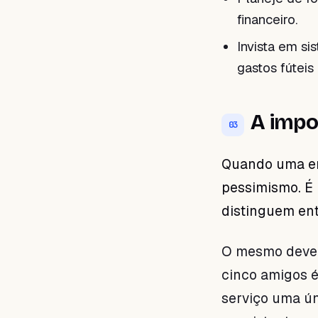
financeiro.
Invista em si
gastos fúteis
A impo
03
Quando uma em
pessimismo. É i
distinguem entr
O mesmo deve 
cinco amigos é
serviço uma ú