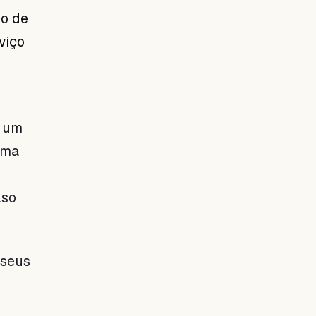
lo de
viço
r um
uma
lso
 seus