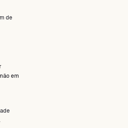
em de
r
 não em
dade
.