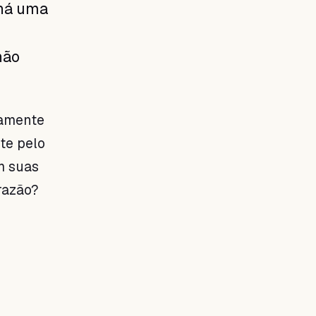
 há uma
não
tamente
te pelo
m suas
razão?