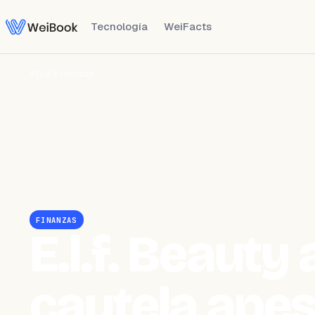
Tecnología
WeiFacts
Blog
/
Finanzas
FINANZAS
E.l.f. Beauty 
cautela apes