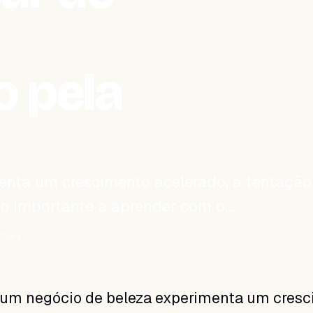
o pela
nta um crescimento acelerado, a tentação
ão importante a aprender com o…
itura
um negócio de beleza experimenta um cres