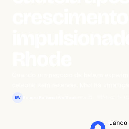
crescimento
impulsionad
Rhode
Quando um negócio de beleza experime
celebrar sem reservas. Mas há uma liç
Equipo Editorial WeiBook
maio 31, 2026
3 min de le
EW
uando 