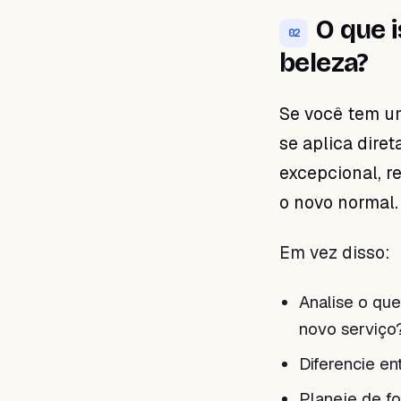
O que i
02
beleza?
Se você tem um
se aplica dire
excepcional, r
o novo normal.
Em vez disso:
Analise o qu
novo serviço?
Diferencie en
Planeje de f