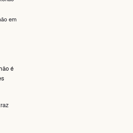
 não em
não é
es
raz
u