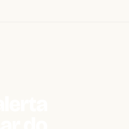
alerta
ar do