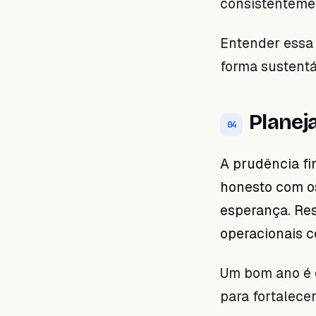
consistentemen
Entender essa 
forma sustentá
Planej
04
A prudência fin
honesto com os
esperança. Res
operacionais 
Um bom ano é 
para fortalecer