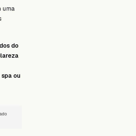
m uma
s
ados do
clareza
 spa ou
sado