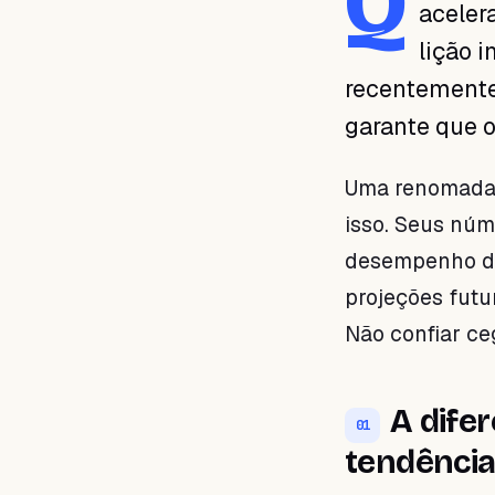
Q
aceler
01 · A diferença entre um
bom ano e uma tendência
lição 
sustentável
recentemente
02 · O que isso significa para
o seu negócio de beleza?
garante que o
03 · A importância de ler nas
entrelinhas
Uma renomada 
04 · Planejamento financeiro
realista
isso. Seus núm
desempenho de
projeções futu
Não confiar c
A dife
01
tendência