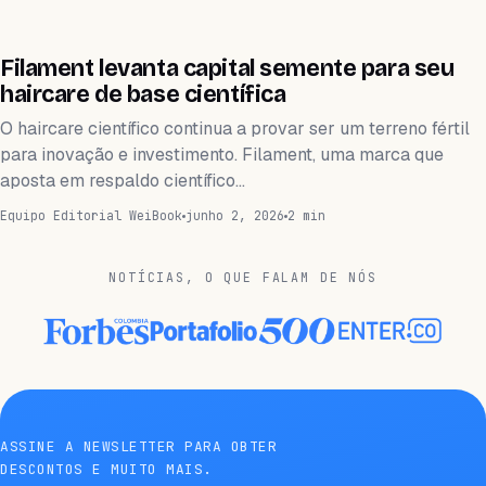
FINANZAS
Filament levanta capital semente para seu
haircare de base científica
O haircare científico continua a provar ser um terreno fértil
para inovação e investimento. Filament, uma marca que
aposta em respaldo científico…
Equipo Editorial WeiBook
junho 2, 2026
2 min
NOTÍCIAS, O QUE FALAM DE NÓS
ASSINE A NEWSLETTER PARA OBTER
DESCONTOS E MUITO MAIS.