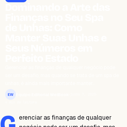
Dominando a Arte das
Finanças no Seu Spa
de Unhas: Como
Manter Suas Unhas e
Seus Números em
Perfeito Estado
Gerenciar as finanças de qualquer negócio pode
ser um desafio, mas quando se trata de um spa de
unhas, é ainda mais importante manter…
Equipo Editorial WeiBook
junho 7, 2023
EW
4 min de leitura
G
erenciar as finanças de qualquer