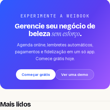
EXPERIMENTE A WEIBOOK
Gerencie seu negócio de
sem esforço
beleza
.
Agenda online, lembretes automáticos,
pagamentos e fidelização em um só app.
Comece grátis hoje.
Começar grátis
Ver uma demo
Mais lidos