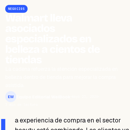
NEGOCIOS
Walmart lleva
asociados
especializados en
belleza a cientos de
tiendas
La cadena refuerza la atención especializada en
belleza dentro de tienda para mejorar la compra
asistida.
Equipo Editorial WeiBook
mayo 21, 2026
EW
3 min de lectura
L
a experiencia de compra en el sector