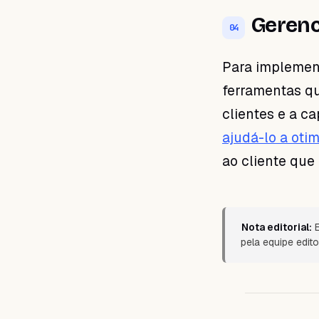
Gerenc
04
Para implement
ferramentas q
clientes e a c
ajudá-lo a oti
ao cliente que
Nota editorial:
E
pela equipe edito