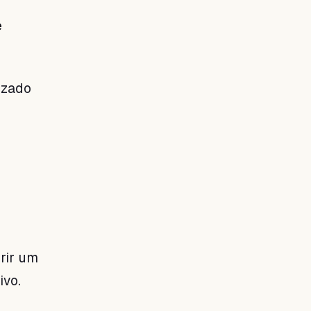
e
izado
rir um
ivo.