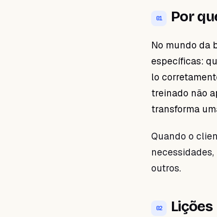
Por qu
01
No mundo da be
específicas: q
lo corretament
treinado não a
transforma um
Quando o clie
necessidades, 
outros.
Lições
02