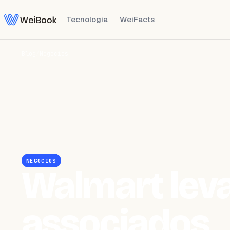
Tecnología
WeiFacts
Blog
/
Negocios
NEGOCIOS
Walmart lev
associados