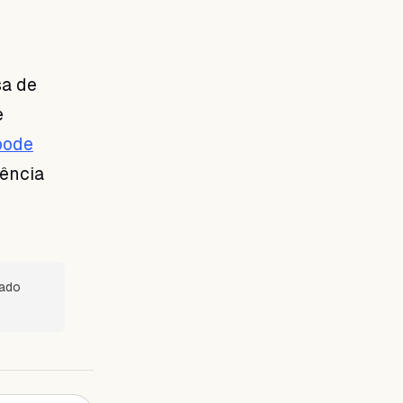
sa de
e
pode
iência
sado