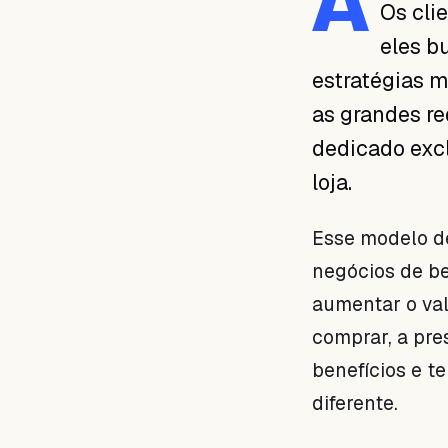
A
Os cli
01 · Por que a
especialização importa na
eles b
beleza
estratégias m
02 · Lições para o seu
negócio de beleza
as grandes r
03 · Implemente essa
dedicado exc
estratégia em seu negócio
loja.
04 · Gerencie melhor seu
negócio de beleza
Esse modelo de
negócios de be
aumentar o va
comprar, a pre
benefícios e 
diferente.