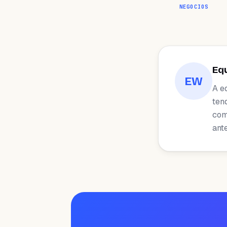
NEGOCIOS
Eq
EW
A e
ten
com 
ant