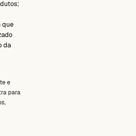
dutos;
o que
zado
o da
te e
ra para
s,