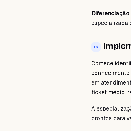
Diferenciação
especializada 
Implem
03
Comece identi
conhecimento e
em atendimento
ticket médio, 
A especializaç
prontos para va