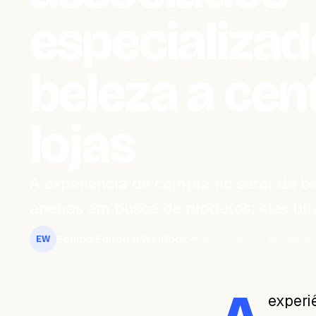
especializa
beleza a cen
lojas
A experiência de compra no setor de b
apenas em busca de produtos; eles bu
Equipo Editorial WeiBook
maio 21, 2026
3 min de le
EW
experi