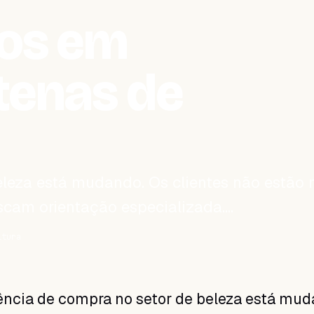
dos em
tenas de
eleza está mudando. Os clientes não estão 
scam orientação especializada.…
itura
ência de compra no setor de beleza está mud