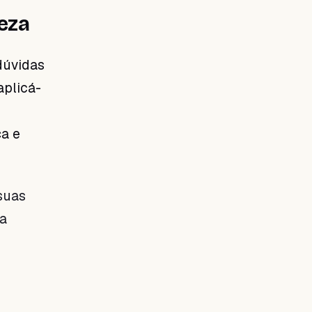
leza
dúvidas
aplicá-
ça e
suas
 a