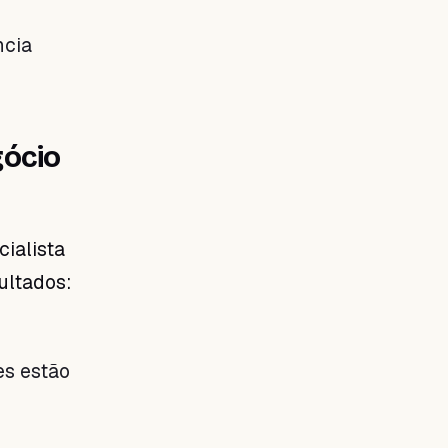
ncia
gócio
ialista
ultados:
es estão