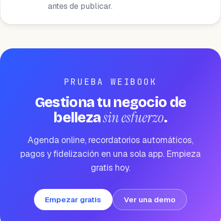
antes de publicar.
PRUEBA WEIBOOK
Gestiona tu negocio de
sin esfuerzo
belleza
.
Agenda online, recordatorios automáticos,
pagos y fidelización en una sola app. Empieza
gratis hoy.
Empezar gratis
Ver una demo