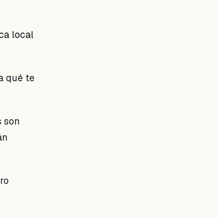
ca local
a qué te
s son
án
ro