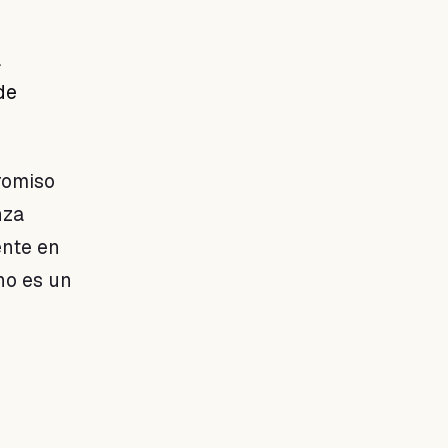
a
de
romiso
nza
ente en
no es un