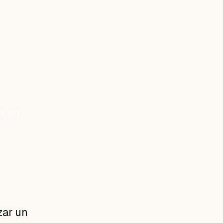
a en
zar un