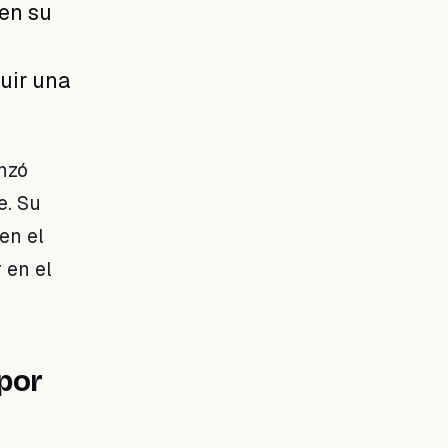
en su
ruir una
nzó
e. Su
en el
 en el
por