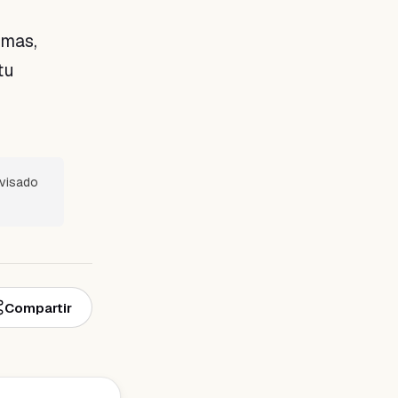
emas,
tu
evisado
Compartir