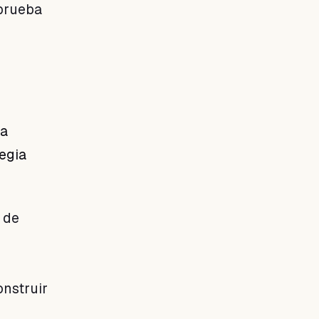
prueba
la
egia
 de
onstruir