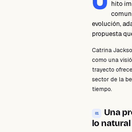
U
hito i
01 · Una propuesta que
perdura: la apuesta por lo
comunid
natural
evolución, ad
02 · Más allá del producto:
construyendo autoridad de
propuesta que
marca
03 · Lecciones para tu
negocio de belleza
Catrina Jacks
04 · El siguiente paso para
como una visió
tu negocio
trayecto ofrec
sector de la be
tiempo.
Una pr
01
lo natural