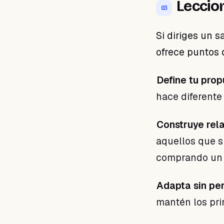
Leccio
03
Si diriges un s
ofrece puntos d
Define tu prop
hace diferent
Construye rela
aquellos que s
comprando un s
Adapta sin per
mantén los pri