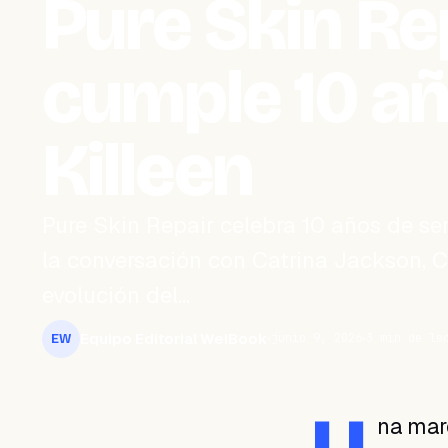
Pure Skin Re
cumple 10 a
Killeen
Pure Skin Repair celebra 10 años de serv
la conversación con Catrina Jackson, CE
evolución del…
Equipo Editorial WeiBook
junio 9, 2026
3 min de le
EW
na marc