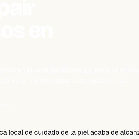
pair
ños en
icio en el área de Killeen. La nota se enfoc
O de la marca, sobre el aniversario y la
ctura
a local de cuidado de la piel acaba de alcan