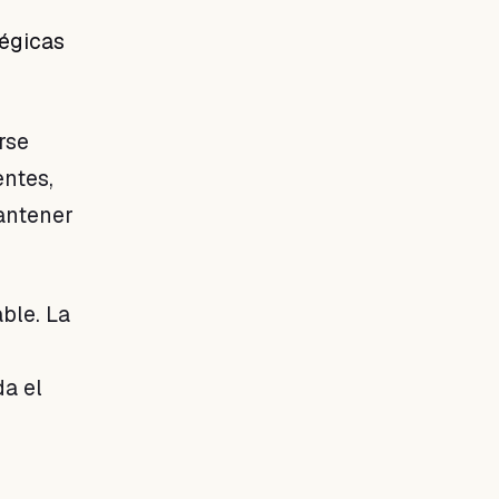
tégicas
rse
entes,
antener
able. La
da el