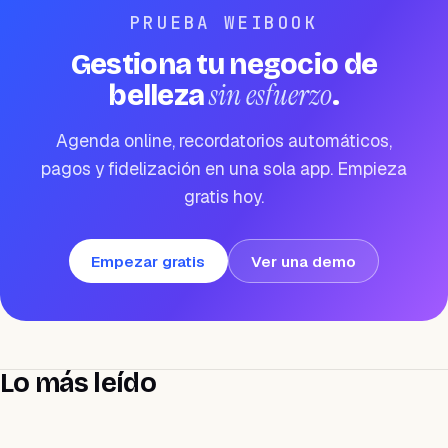
PRUEBA WEIBOOK
Gestiona tu negocio de
sin esfuerzo
belleza
.
Agenda online, recordatorios automáticos,
pagos y fidelización en una sola app. Empieza
gratis hoy.
Empezar gratis
Ver una demo
Lo más leído