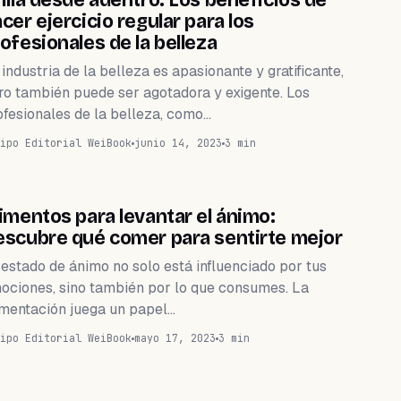
illa desde adentro: Los beneficios de
cer ejercicio regular para los
ofesionales de la belleza
industria de la belleza es apasionante y gratificante,
ro también puede ser agotadora y exigente. Los
ofesionales de la belleza, como…
ipo Editorial WeiBook
junio 14, 2023
3 min
WEIHEALTH
imentos para levantar el ánimo:
scubre qué comer para sentirte mejor
 estado de ánimo no solo está influenciado por tus
ociones, sino también por lo que consumes. La
imentación juega un papel…
ipo Editorial WeiBook
mayo 17, 2023
3 min