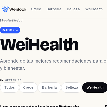
Crece
Barbería
Belleza
WeiHealth
Blog
/
WeiHealth
CATEGORÍA
WeiHealth
Aprende de las mejores recomendaciones para el
y bienestar.
87
artículos
Todos
Crece
Barbería
Belleza
WeiHealth
WEIHEALTH