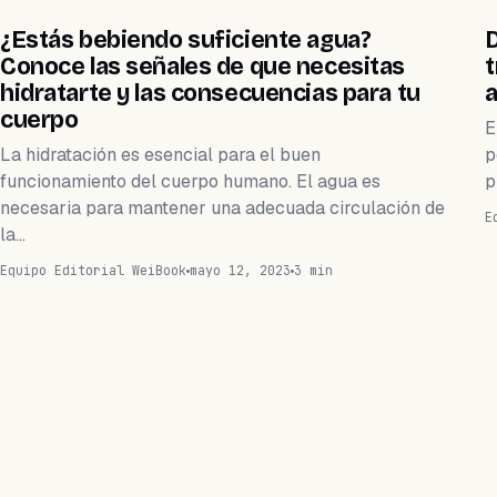
WEIHEALTH
¿Estás bebiendo suficiente agua?
D
Conoce las señales de que necesitas
t
hidratarte y las consecuencias para tu
a
cuerpo
E
La hidratación es esencial para el buen
p
funcionamiento del cuerpo humano. El agua es
p
necesaria para mantener una adecuada circulación de
E
la…
Equipo Editorial WeiBook
mayo 12, 2023
3 min