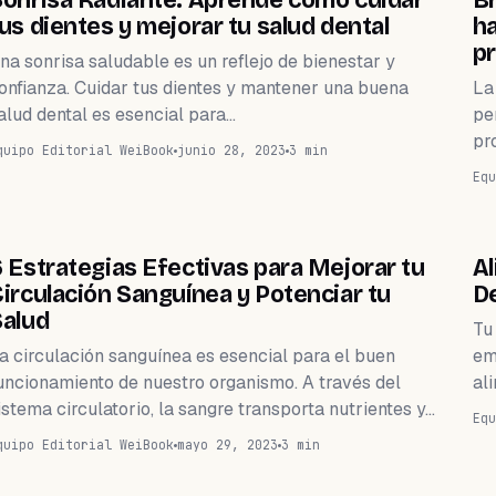
onrisa Radiante: Aprende cómo cuidar
Br
us dientes y mejorar tu salud dental
ha
pr
na sonrisa saludable es un reflejo de bienestar y
onfianza. Cuidar tus dientes y mantener una buena
La 
alud dental es esencial para…
pe
pr
quipo Editorial WeiBook
junio 28, 2023
3 min
Equ
WEIHEALTH
 Estrategias Efectivas para Mejorar tu
Al
irculación Sanguínea y Potenciar tu
De
Salud
Tu
a circulación sanguínea es esencial para el buen
em
uncionamiento de nuestro organismo. A través del
al
istema circulatorio, la sangre transporta nutrientes y…
Equ
quipo Editorial WeiBook
mayo 29, 2023
3 min