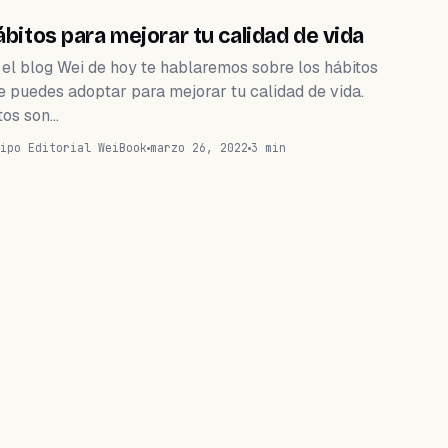
WEIHEALTH
bitos para mejorar tu calidad de vida
 el blog Wei de hoy te hablaremos sobre los hábitos
e puedes adoptar para mejorar tu calidad de vida.
tos son…
ipo Editorial WeiBook
marzo 26, 2022
3 min