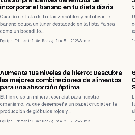
Los sorprendentes beneficios de
S
incorporar el banano en tu dieta diaria
t
Cuando se trata de frutas versátiles y nutritivas, el
U
banano ocupa un lugar destacado en la lista. Ya sea
c
como un bocadillo…
s
Equipo Editorial WeiBook
julio 5, 2023
3 min
E
WEIHEALTH
Aumenta tus niveles de hierro: Descubre
6
las mejores combinaciones de alimentos
C
para una absorción óptima
El hierro es un mineral esencial para nuestro
L
organismo, ya que desempeña un papel crucial en la
f
producción de glóbulos rojos y…
s
Equipo Editorial WeiBook
junio 7, 2023
3 min
E