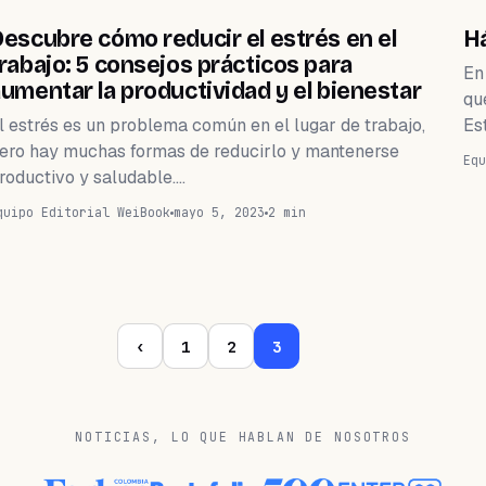
NEGOCIOS
escubre cómo reducir el estrés en el
Há
rabajo: 5 consejos prácticos para
En
umentar la productividad y el bienestar
qu
l estrés es un problema común en el lugar de trabajo,
Es
ero hay muchas formas de reducirlo y mantenerse
Equ
roductivo y saludable.…
quipo Editorial WeiBook
mayo 5, 2023
2 min
‹
1
2
3
NOTICIAS, LO QUE HABLAN DE NOSOTROS