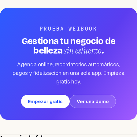
PRUEBA WEIBOOK
Gestiona tu negocio de
sin esfuerzo
belleza
.
Agenda online, recordatorios automáticos,
pagos y fidelización en una sola app. Empieza
gratis hoy.
Empezar gratis
Ver una demo