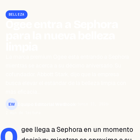
BELLEZA
Ogee entra a Sephora
para la nueva belleza
limpia
La marca premium Ogee está entrando a Sephora
mientras se acerca a su décimo aniversario. Su
cofundador, Abbott Stark, dijo que la empresa
busca elevar el estándar de la belleza limpia con
más eficacia…
Equipo Editorial WeiBook
junio 11, 2026
EW
2 min de lectura
O
gee llega a Sephora en un momento