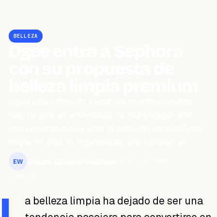
BELLEZA
Ogee entra a Sephora
con su propuesta de
belleza limpia premium
Ogee está entrando a Sephora mientras celebra
casi 10 años en el mercado. Su cofundador dice
que la marca busca subir el estándar de la belleza
limpia, no solo en organicidad, sino también en…
Equipo Editorial WeiBook
junio 18, 2026
EW
3 min de lectura
L
a belleza limpia ha dejado de ser una