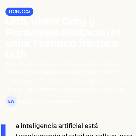
TECNOLOGÍA
Ulta, Violet Grey y
Printemps destacan el
valor humano frente a
la IA
Ejecutivos de belleza minorista señalan que la IA
hará aún más importantes la experiencia humana, la
curaduría y el servicio en tienda. El debate pone el
foco en cómo diferenciarse cuando la atención se…
Equipo Editorial WeiBook
junio 19, 2026
EW
3 min de lectura
L
a inteligencia artificial está