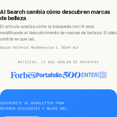
TECNOLOGÍA
AI Search cambia cómo descubren marcas
de belleza
El artículo analiza cómo la búsqueda con IA está
modificando el descubrimiento de marcas de belleza. El dato
central es que las…
Equipo Editorial WeiBook
julio 1, 2026
3 min
NOTICIAS, LO QUE HABLAN DE NOSOTROS
SUSCRÍBETE AL NEWSLETTER PARA
OBTENER DESCUENTOS Y MUCHO MÁS.