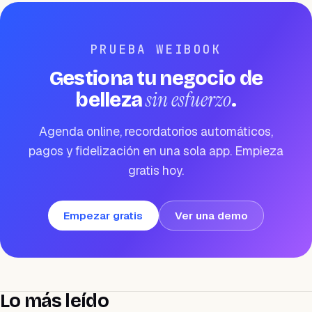
PRUEBA WEIBOOK
Gestiona tu negocio de
sin esfuerzo
belleza
.
Agenda online, recordatorios automáticos,
pagos y fidelización en una sola app. Empieza
gratis hoy.
Empezar gratis
Ver una demo
Lo más leído