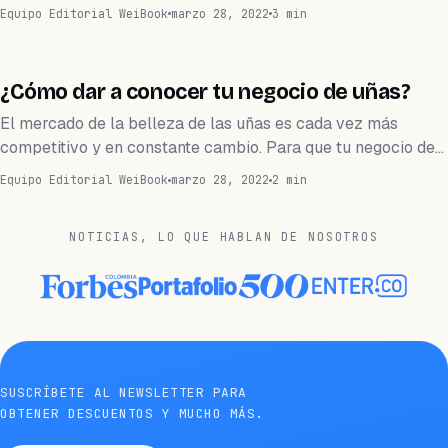
Equipo Editorial WeiBook
marzo 28, 2022
3 min
CRECE
¿Cómo dar a conocer tu negocio de uñas?
El mercado de la belleza de las uñas es cada vez más
competitivo y en constante cambio. Para que tu negocio de…
Equipo Editorial WeiBook
marzo 28, 2022
2 min
NOTICIAS, LO QUE HABLAN DE NOSOTROS
SUSCRÍBETE AL NEWSLETTER PARA
OBTENER DESCUENTOS Y MUCHO MÁS.