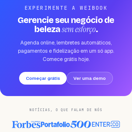
EXPERIMENTE A WEIBOOK
Gerencie seu negócio de
sem esforço
beleza
.
Agenda online, lembretes automáticos,
pagamentos e fidelização em um só app.
Comece grátis hoje.
Começar grátis
Ver uma demo
NOTÍCIAS, O QUE FALAM DE NÓS