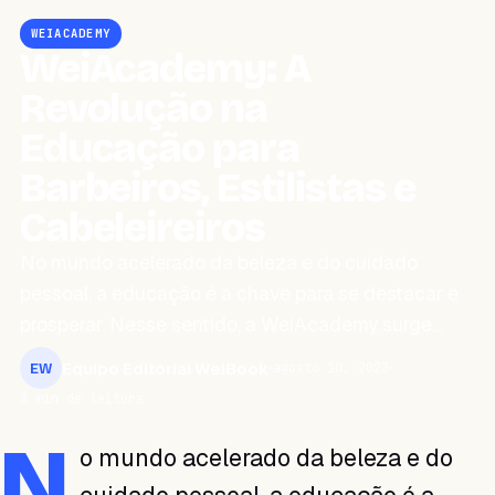
WEIACADEMY
WeiAcademy: A
Revolução na
Educação para
Barbeiros, Estilistas e
Cabeleireiros
No mundo acelerado da beleza e do cuidado
pessoal, a educação é a chave para se destacar e
prosperar. Nesse sentido, a WeiAcademy surge…
Equipo Editorial WeiBook
agosto 10, 2023
EW
3 min de leitura
N
o mundo acelerado da beleza e do