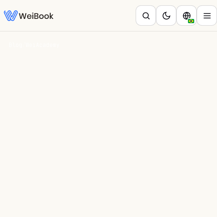
Blog
/
WeiAcademy