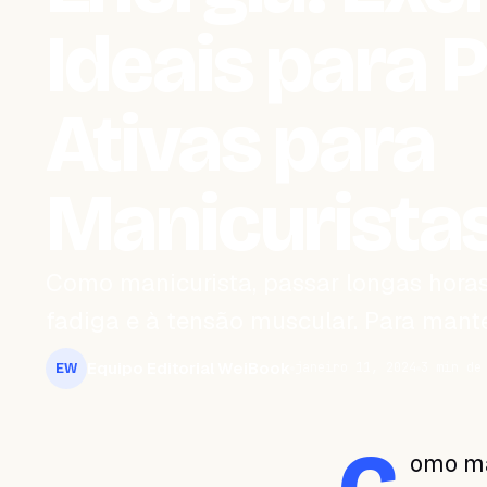
Ideais para 
Ativas para
Manicurista
Como manicurista, passar longas horas
fadiga e à tensão muscular. Para mante
Equipo Editorial WeiBook
janeiro 11, 2024
3 min de
EW
omo ma