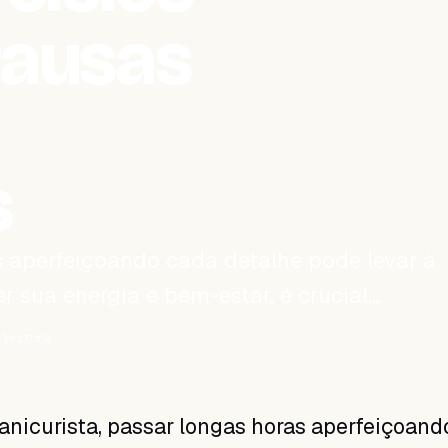
Pausas
s
 aperfeiçoando cada detalhe pode levar à
r sua energia e bem-estar, é crucial…
 leitura
nicurista, passar longas horas aperfeiçoand