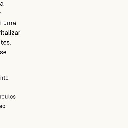
ra
r
ei uma
italizar
tes.
 se
nto
rculos
ão