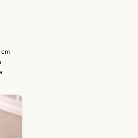
s em
s
e