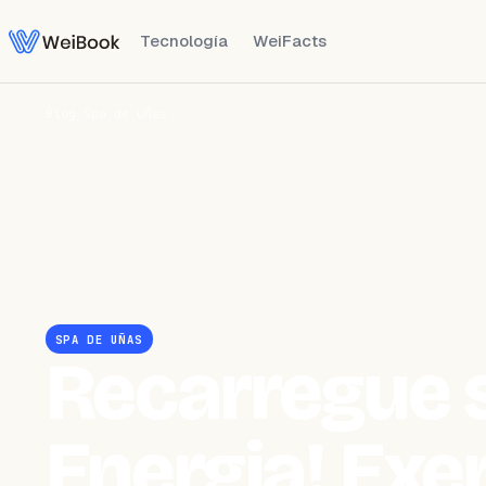
Tecnología
WeiFacts
Blog
/
Spa de uñas
SPA DE UÑAS
Recarregue 
Energia! Exe