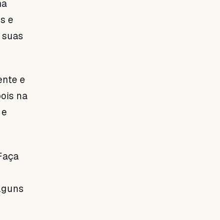
ma
s e
 suas
ente e
pois na
 e
Faça
alguns