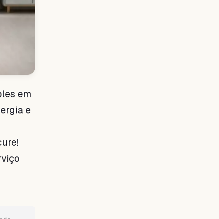
mples em
ergia e
cure!
rviço