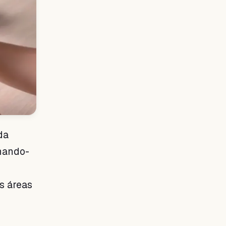
da
inando-
s áreas