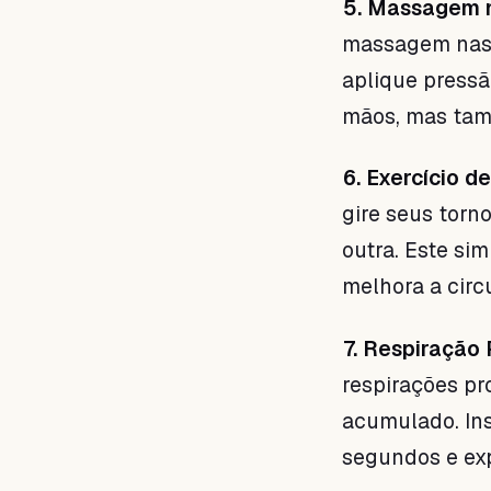
5. Massagem 
massagem nas 
aplique pressã
mãos, mas tam
6. Exercício d
gire seus torn
outra. Este sim
melhora a circ
7. Respiração 
respirações pr
acumulado. Ins
segundos e exp