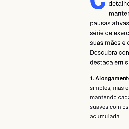
C
detalhe
manter 
pausas ativas
série de exerc
suas mãos e c
Descubra com
destaca em su
1. Alongament
simples, mas e
mantendo cada 
suaves com os 
acumulada.