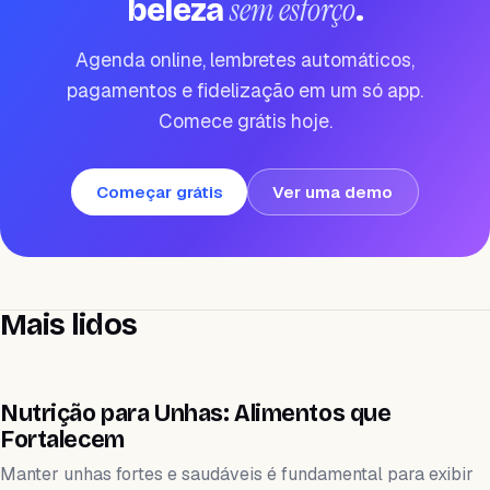
sem esforço
beleza
.
Agenda online, lembretes automáticos,
pagamentos e fidelização em um só app.
Comece grátis hoje.
Começar grátis
Ver uma demo
Mais lidos
WEIHEALTH
Nutrição para Unhas: Alimentos que
Fortalecem
Manter unhas fortes e saudáveis é fundamental para exibir