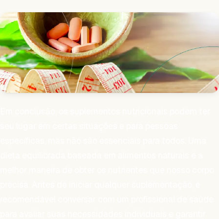
Em conclusão, os suplementos nutricionais podem ter
seu lugar em certas situações e para pessoas
específicas, mas não são essenciais para todos. Uma
dieta equilibrada baseada em alimentos naturais é a
melhor maneira de obter os nutrientes que nosso corpo
precisa. Antes de iniciar qualquer suplementação, é
recomendável conversar com um profissional de saúde
para avaliar suas necessidades individuais e garantir