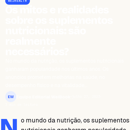
WEIHEALTH
Os mitos e realidades
sobre os suplementos
nutricionais: são
realmente
necessários?
No mundo da nutrição, os suplementos nutricionais
ganharam popularidade nos últimos anos. Os
anúncios prometem melhorias na saúde, no
desempenho físico e na vitalidade,…
Equipo Editorial WeiBook
julho 27, 2023
EW
3 min de leitura
N
o mundo da nutrição, os suplementos