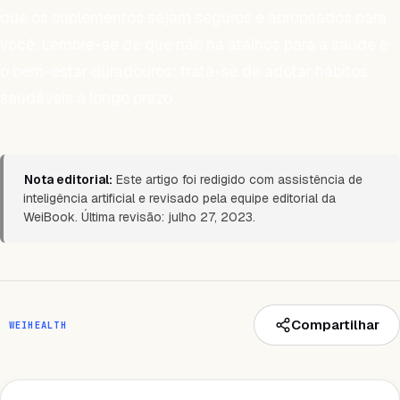
que os suplementos sejam seguros e apropriados para
você. Lembre-se de que não há atalhos para a saúde e
o bem-estar duradouros; trata-se de adotar hábitos
saudáveis a longo prazo.
Nota editorial:
Este artigo foi redigido com assistência de
inteligência artificial e revisado pela equipe editorial da
WeiBook. Última revisão: julho 27, 2023.
Compartilhar
WEIHEALTH