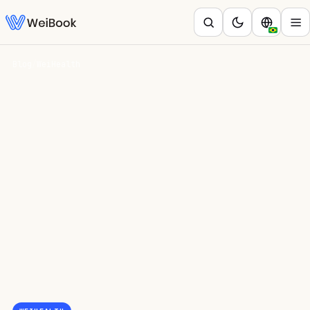
Blog
/
WeiHealth