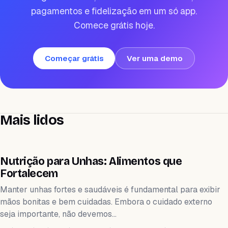
pagamentos e fidelização em um só app.
Comece grátis hoje.
Começar grátis
Ver uma demo
Mais lidos
WEIHEALTH
Nutrição para Unhas: Alimentos que
Fortalecem
Manter unhas fortes e saudáveis é fundamental para exibir
mãos bonitas e bem cuidadas. Embora o cuidado externo
seja importante, não devemos…