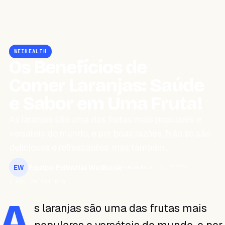
WEIHEALTH
Os Benefícios de
Comer Laranjas: Saúde
e Sabor em Uma Fruta!
As laranjas são uma das frutas mais populares e
versáteis do mundo, e por boas razões. Não só são
deliciosas e refrescantes, mas também…
Equipo Editorial WeiBook
setembro 15, 2023
EW
3 min de leitura
A
s laranjas são uma das frutas mais