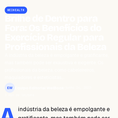
WEIHEALTH
Brilhe de Dentro para
Fora: Os Benefícios do
Exercício Regular para
Profissionais da Beleza
A indústria da beleza é empolgante e gratificante,
mas também pode ser exaustiva e exigente. Os
profissionais da beleza, como cabeleireiros,
maquiadores e esteticistas,…
Equipo Editorial WeiBook
junho 14, 2023
EW
3 min de leitura
A
indústria da beleza é empolgante e