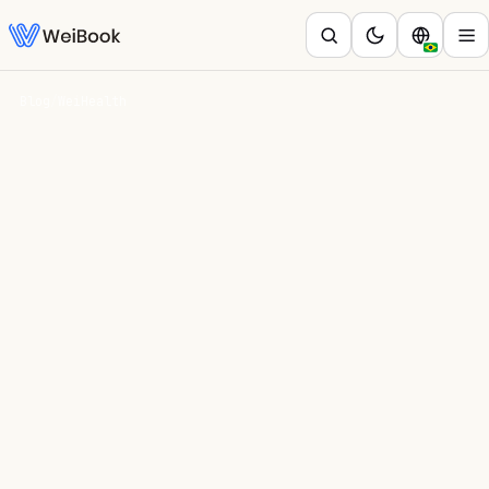
Blog
/
WeiHealth