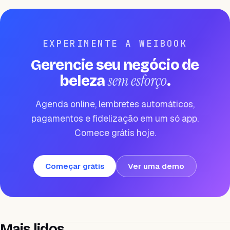
EXPERIMENTE A WEIBOOK
Gerencie seu negócio de
sem esforço
beleza
.
Agenda online, lembretes automáticos,
pagamentos e fidelização em um só app.
Comece grátis hoje.
Começar grátis
Ver uma demo
Mais lidos