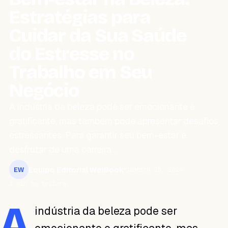
Estratégias para
Cuidar da Sua Saúde
do Estresse no
Trabalho em Seu
Negócio
A indústria da beleza pode ser emocionante e
gratificante, mas também pode apresentar desafios
estressantes. Para garantir seu bem-estar e
desfrutar de uma carreira…
Equipo Editorial WeiBook
janeiro 25, 2024
EW
3 min de leitura
A
indústria da beleza pode ser