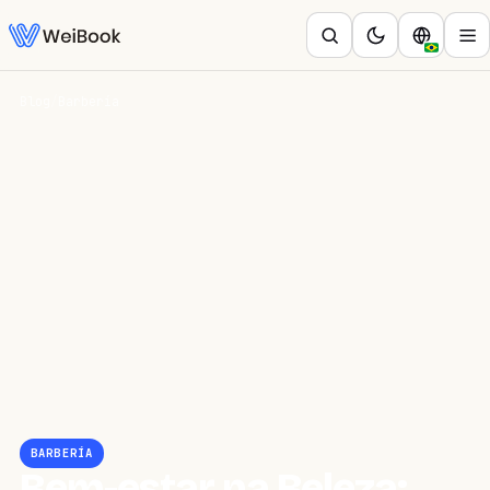
Blog
/
Barbería
BARBERÍA
Bem-estar na Beleza: