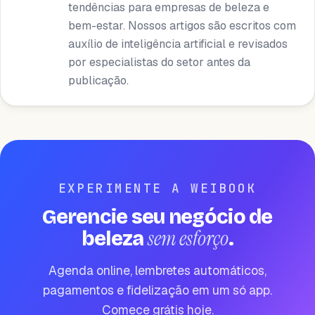
tendências para empresas de beleza e
bem-estar. Nossos artigos são escritos com
auxílio de inteligência artificial e revisados ​​
por especialistas do setor antes da
publicação.
EXPERIMENTE A WEIBOOK
Gerencie seu negócio de
sem esforço
beleza
.
Agenda online, lembretes automáticos,
pagamentos e fidelização em um só app.
Comece grátis hoje.