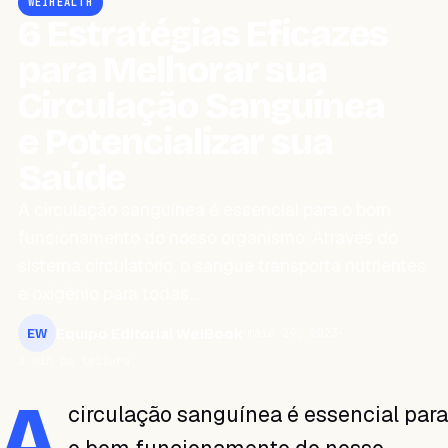
WEIHEALTH
6 Estratégias Eficazes
para Melhorar sua
Circulação Sanguínea
e Potencializar sua
Saúde
A circulação sanguínea é essencial para o bom
funcionamento do nosso organismo. Através do
sistema circulatório, o sangue transporta nutrientes
e oxigênio para todas…
Equipo Editorial WeiBook
maio 29, 2023
EW
3 min de leitura
A
circulação sanguínea é essencial para