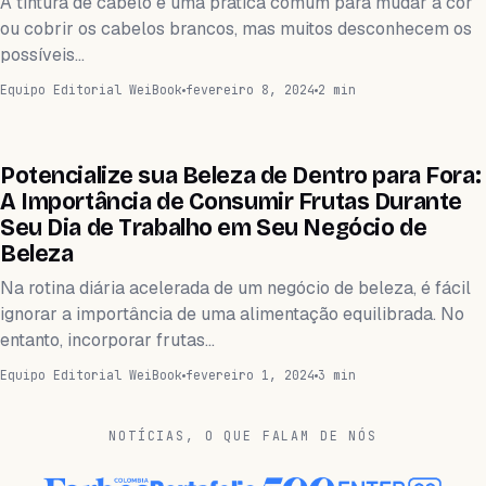
A tintura de cabelo é uma prática comum para mudar a cor
ou cobrir os cabelos brancos, mas muitos desconhecem os
possíveis…
Equipo Editorial WeiBook
fevereiro 8, 2024
2 min
WEIHEALTH
Potencialize sua Beleza de Dentro para Fora:
A Importância de Consumir Frutas Durante
Seu Dia de Trabalho em Seu Negócio de
Beleza
Na rotina diária acelerada de um negócio de beleza, é fácil
ignorar a importância de uma alimentação equilibrada. No
entanto, incorporar frutas…
Equipo Editorial WeiBook
fevereiro 1, 2024
3 min
NOTÍCIAS, O QUE FALAM DE NÓS