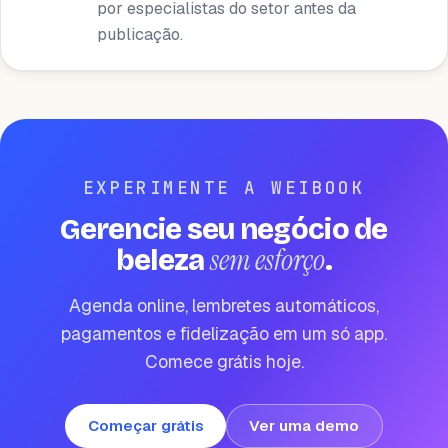
por especialistas do setor antes da
publicação.
EXPERIMENTE A WEIBOOK
Gerencie seu negócio de
sem esforço
beleza
.
Agenda online, lembretes automáticos,
pagamentos e fidelização em um só app.
Comece grátis hoje.
Começar grátis
Ver uma demo