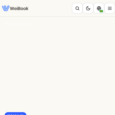
Blog
/
WeiHealth