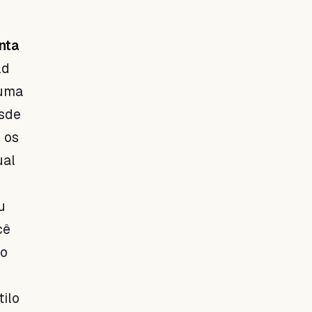
nta
ld
 uma
esde
 os
ual
u
cê
do
tilo