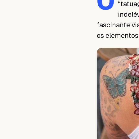
O
“tatua
indelé
fascinante vi
os elementos 