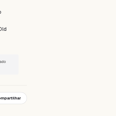
o
Old
sado
mpartilhar