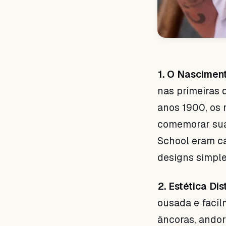
1. O Nascimen
nas primeiras 
anos 1900, os 
comemorar suas
School eram ca
designs simple
2. Estética Dist
ousada e facil
âncoras, andori