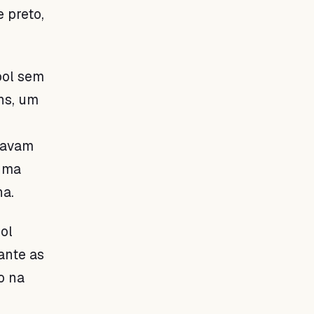
 preto,
ool sem
ns, um
tavam
 uma
na.
ol
ante as
o na