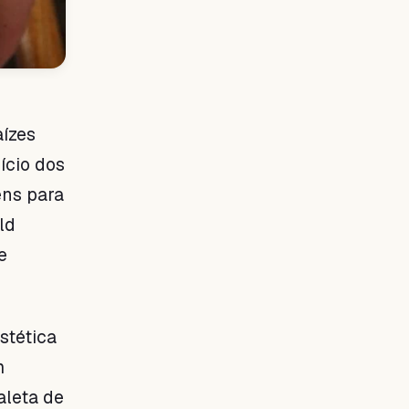
aízes
ício dos
ens para
ld
e
stética
m
aleta de