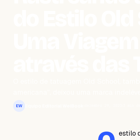
do Estilo Old
Uma Viagem
através das
O estilo de tatuagem Old School, tam
americana”, deixou uma marca indelével
Equipo Editorial WeiBook
dezembro 29, 2023
3 min d
EW
estilo