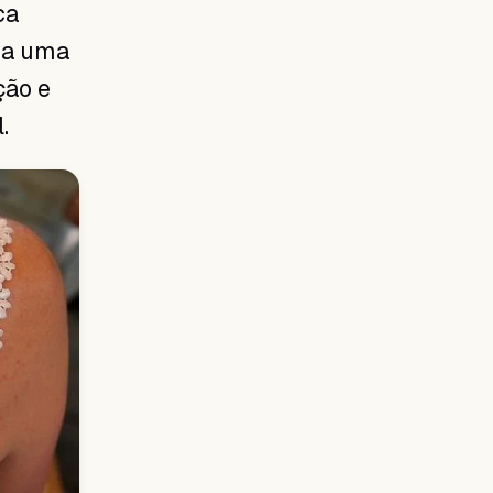
ca
á a uma
ção e
.