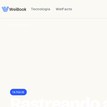
Tecnología
WeiFacts
Blog
/
Tatuaje
TATUAJE
Rastreando a