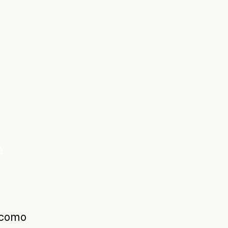
á…
 como