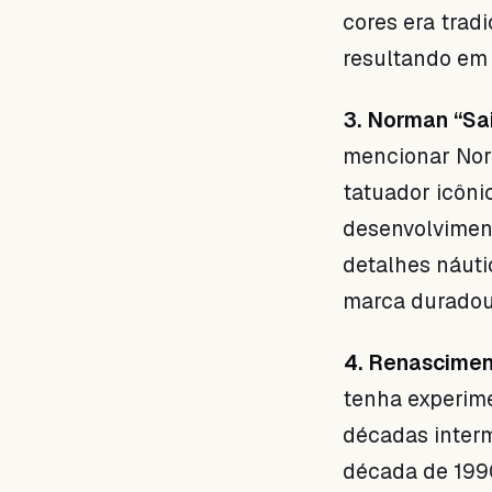
cores era trad
resultando em
3. Norman “Sai
mencionar Norm
tatuador icôni
desenvolvimen
detalhes náutic
marca duradou
4. Renascimen
tenha experim
décadas interm
década de 1990