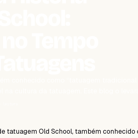
 School:
 no Tempo
 Tatuagens
bém conhecido como “tatuagem tradicional
 na cultura da tatuagem. Este blog o levar
e leitura
 de tatuagem Old School, também conhecido