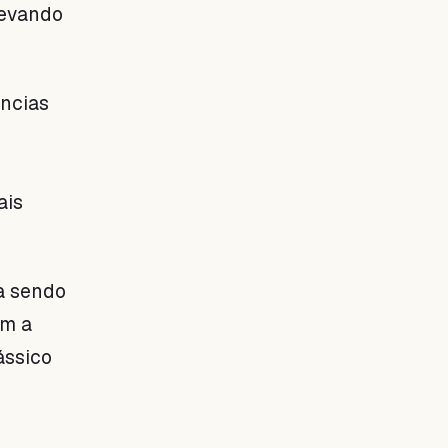
levando
ncias
ais
a sendo
om a
ássico