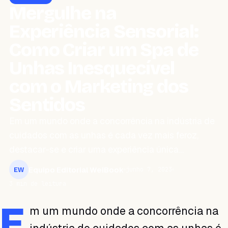
Mergulhe na
Experiência Sensorial:
Como Criar um Spa de
Unhas Inesquecível
com o Marketing dos
Sentidos
Em um mundo onde a concorrência na indústria de
cuidados com as unhas é cada vez mais feroz,
destacar-se e criar uma experiência única…
Equipo Editorial WeiBook
junho 7, 2023
EW
3 min de leitura
E
m um mundo onde a concorrência na