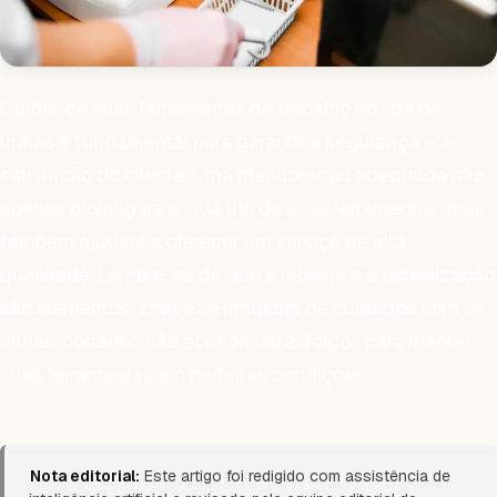
Cuidar de suas ferramentas de trabalho no spa de
unhas é fundamental para garantir a segurança e a
satisfação do cliente. Uma manutenção adequada não
apenas prolongará a vida útil de suas ferramentas, mas
também ajudará a oferecer um serviço de alta
qualidade. Lembre-se de que a higiene e a esterilização
são elementos-chave na indústria de cuidados com as
unhas, portanto, não economize esforços para manter
suas ferramentas em perfeitas condições.
Nota editorial:
Este artigo foi redigido com assistência de