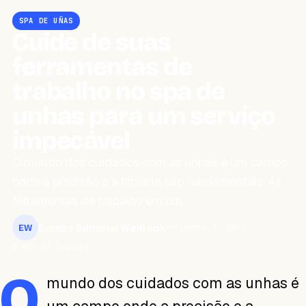
SPA DE UÑAS
Cuide de suas
ferramentas de
trabalho no spa de
unhas para um serviço
impecável
O mundo dos cuidados com as unhas é um campo
onde a precisão e a higiene são fundamentais. As
ferramentas de trabalho em um…
Equipo Editorial WeiBook
novembro 3, 2023
EW
3 min de leitura
O
mundo dos cuidados com as unhas é