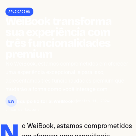
APLICACIÓN
WeiBook transforma
sua experiência com
três funcionalidades
premium
No WeiBook, estamos comprometidos em oferecer
uma experiência excepcional, e para isso,
apresentamos três funcionalidades premium que
mudarão a forma como você interage com…
Equipo Editorial WeiBook
janeiro 11, 2024
EW
3 min de leitura
N
o WeiBook, estamos comprometidos