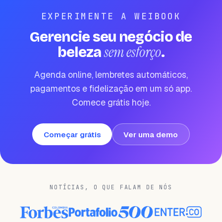
EXPERIMENTE A WEIBOOK
Gerencie seu negócio de
sem esforço
beleza
.
Agenda online, lembretes automáticos,
pagamentos e fidelização em um só app.
Comece grátis hoje.
Começar grátis
Ver uma demo
NOTÍCIAS, O QUE FALAM DE NÓS