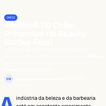
CRECE
WeiBook no Chile:
Presentes no Beauty
Barber Fest!
A indústria da beleza e da barbearia está em
constante crescimento, impulsionada pela paixão e
criatividade dos profissionais do setor. Nesse
contexto emocionante, a…
Equipo Editorial WeiBook
outubro 26, 2023
EW
2 min de leitura
A
indústria da beleza e da barbearia