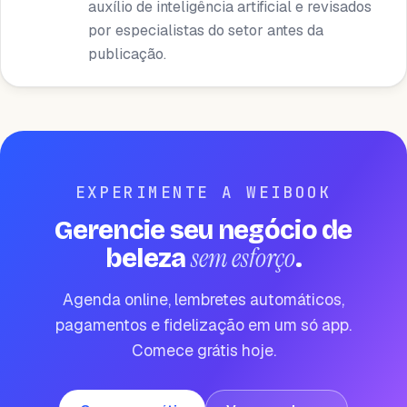
auxílio de inteligência artificial e revisados ​​
por especialistas do setor antes da
publicação.
EXPERIMENTE A WEIBOOK
Gerencie seu negócio de
sem esforço
beleza
.
Agenda online, lembretes automáticos,
pagamentos e fidelização em um só app.
Comece grátis hoje.