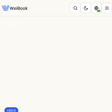
Blog
/
Crece
CRECE