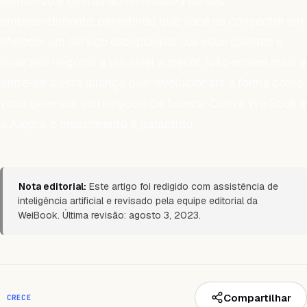
eletrônico e gestão administrativa do seu
empreendimento, permitindo que você se concentre em
oferecer um serviço excepcional aos seus clientes e
levar seu negócio a um nível superior. Não espere mais e
junte-se a esta aliança que revolucionará a forma como
você gerencia seu negócio de beleza! Com a WeiBook e
a Alegra, o crescimento é garantido.
Nota editorial:
Este artigo foi redigido com assistência de
inteligência artificial e revisado pela equipe editorial da
WeiBook. Última revisão: agosto 3, 2023.
Compartilhar
CRECE