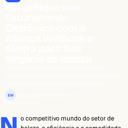
Simplifique sua
Faturamento
Eletrônico com a
Aliança WeiBook e
Alegra para Seu
Negócio de Beleza
No competitivo mundo do setor de beleza, a
eficiência e a comodidade são fundamentais para
o sucesso. É por isso que na WeiBook temos…
Equipo Editorial WeiBook
agosto 3, 2023
EW
3 min de leitura
N
o competitivo mundo do setor de