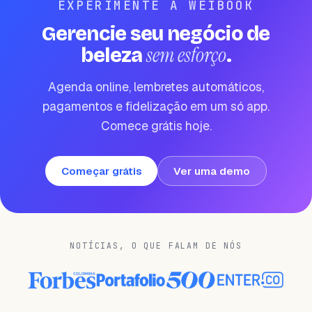
EXPERIMENTE A WEIBOOK
Gerencie seu negócio de
sem esforço
beleza
.
Agenda online, lembretes automáticos,
pagamentos e fidelização em um só app.
Comece grátis hoje.
Começar grátis
Ver uma demo
NOTÍCIAS, O QUE FALAM DE NÓS