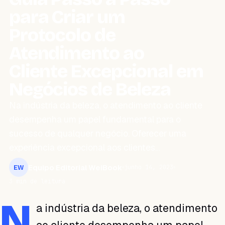
para Criar um
Protocolo de
Atendimento ao
Cliente Excepcional em
Negócios de Beleza
Na indústria da beleza, o atendimento ao cliente
desempenha um papel fundamental para o
sucesso de qualquer negócio. Oferecer uma
experiência excepcional aos clientes…
Equipo Editorial WeiBook
junho 14, 2023
EW
3 min de leitura
N
a indústria da beleza, o atendimento