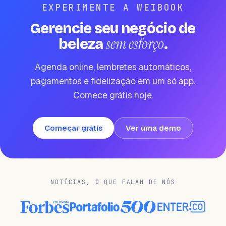
EXPERIMENTE A WEIBOOK
Gerencie seu negócio de
sem esforço
beleza
.
Agenda online, lembretes automáticos,
pagamentos e fidelização em um só app.
Comece grátis hoje.
Começar grátis
Ver uma demo
NOTÍCIAS, O QUE FALAM DE NÓS