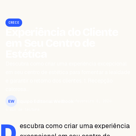
CRECE
Experiência do Cliente
em Seu Centro de
Estética
Descubra como criar uma experiência excepcional
em seu centro de estética para fomentar a lealdade
e garantir o retorno dos clientes. 1. Recepção
calorosa…
Equipo Editorial WeiBook
fevereiro 8, 2024
EW
4 min de leitura
D
escubra como criar uma experiência