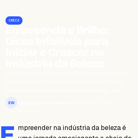
CRECE
Empreenda e Brilhe:
Dicas Infalíveis para
Iniciar e Crescer na
Indústria da Beleza
Empreender na indústria da beleza é uma jornada
emocionante e cheia de oportunidades. Se você
sonha em abrir seu próprio salão de beleza, spa,…
Equipo Editorial WeiBook
janeiro 18, 2024
EW
3 min de leitura
E
mpreender na indústria da beleza é