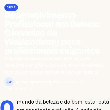
CRECE
Desenvolvimento
Profissional em Beleza:
O impulso da
WeiAcademy para
profissionais exigentes
O mundo da beleza e do bem-estar está em
constante evolução. A cada dia, novas tendências,
técnicas e produtos surgem que podem fazer a…
Equipo Editorial WeiBook
julho 22, 2023
EW
3 min de leitura
O
mundo da beleza e do bem-estar está