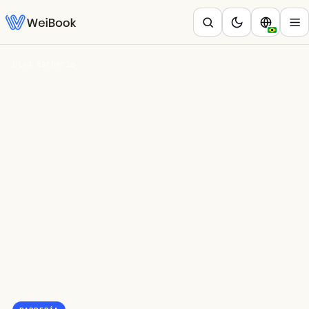
Blog
/
Barbería