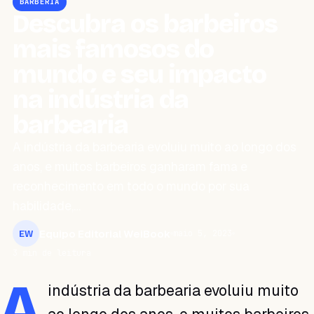
BARBERÍA
Descubra os barbeiros
mais famosos do
mundo e seu impacto
na indústria da
barbearia
A indústria da barbearia evoluiu muito ao longo dos
anos, e muitos barbeiros ganharam fama e
reconhecimento em todo o mundo por sua
habilidade,…
Equipo Editorial WeiBook
maio 5, 2023
EW
3 min de leitura
A
indústria da barbearia evoluiu muito