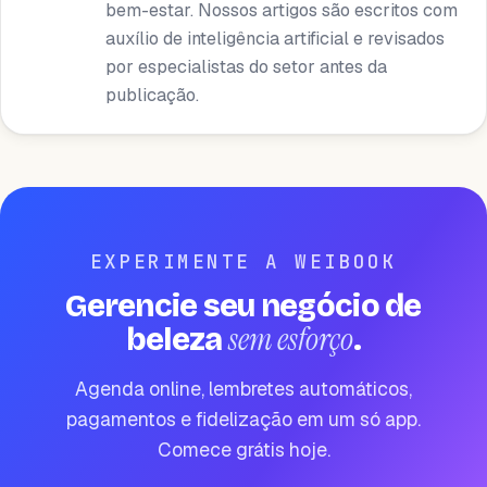
bem-estar. Nossos artigos são escritos com
auxílio de inteligência artificial e revisados ​​
por especialistas do setor antes da
publicação.
EXPERIMENTE A WEIBOOK
Gerencie seu negócio de
sem esforço
beleza
.
Agenda online, lembretes automáticos,
pagamentos e fidelização em um só app.
Comece grátis hoje.