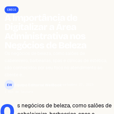
CRECE
A Importância de
Digitalizar a Área
Administrativa nos
Negócios de Beleza
Os negócios de beleza, como salões de
cabeleireiro, barbearias, spas e clínicas de estética,
são conhecidos por seu foco no atendimento ao
cliente e…
Equipo Editorial WeiBook
setembro 27, 2023
EW
3 min de leitura
O
s negócios de beleza, como salões de