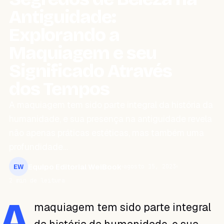
Antiguidade:
Explorando a
Maquiagem e seu
Significado Através
dos Tempos
A maquiagem tem sido parte integral da história da
humanidade, e sua presença na antiguidade revela
não apenas práticas estéticas, mas também uma
profundidade…
Equipo Editorial WeiBook
agosto 15, 2023
EW
2 min de leitura
A
maquiagem tem sido parte integral