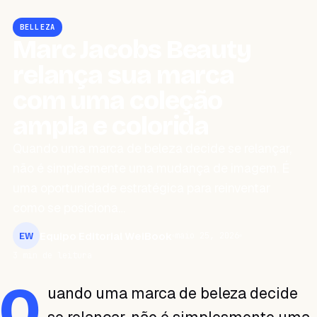
BELLEZA
Marc Jacobs Beauty
relança sua marca
com uma coleção
ampla e colorida
Quando uma marca de beleza decide se relançar,
não é simplesmente uma mudança de imagem. É
uma oportunidade estratégica para reinventar
como se posiciona…
Equipo Editorial WeiBook
maio 25, 2026
EW
3 min de leitura
Q
uando uma marca de beleza decide