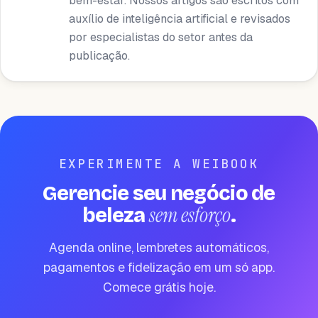
bem-estar. Nossos artigos são escritos com
auxílio de inteligência artificial e revisados ​​
por especialistas do setor antes da
publicação.
EXPERIMENTE A WEIBOOK
Gerencie seu negócio de
sem esforço
beleza
.
Agenda online, lembretes automáticos,
pagamentos e fidelização em um só app.
Comece grátis hoje.