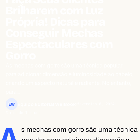
Brilharem com Luz
Própria! Dicas para
Conseguir Mechas
Espectaculares com
Gorro
As mechas com gorro são uma técnica popular
para adicionar dimensão e luminosidade ao cabelo,
criando um aspecto natural e radiante. No entanto,
para…
Equipo Editorial WeiBook
fevereiro 8, 2024
EW
3 min de leitura
A
s mechas com gorro são uma técnica