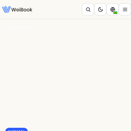
Blog
/
Barbería