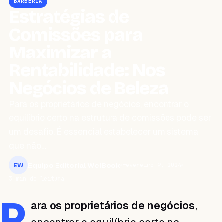
BARBERÍA
Estratégias de
Comissões para
Maximizar a
Rentabilidade: Nos
Negócios de Beleza
Para os proprietários de negócios, encontrar o
equilíbrio certo na estrutura de comissões pode ser
um desafio. É essencial estabelecer um sistema
que não…
Equipo Editorial WeiBook
fevereiro 9, 2024
EW
3 min de leitura
P
ara os proprietários de negócios
,