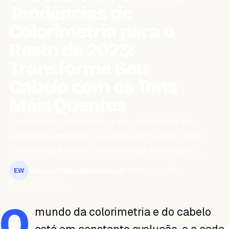
Tendências de
Colorimetria para o
Resto de 2023:
Transforme Seu
Cabelo com os Tons
Mais Quentes
O mundo da colorimetria e do cabelo está em
constante evolução, e a cada ano surgem novas
tendências e estilos. Se você está procurando…
Equipo Editorial WeiBook
junho 14, 2023
EW
3 min de leitura
O
mundo da colorimetria e do cabelo